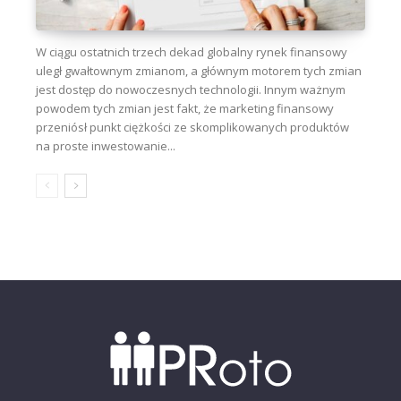
W ciągu ostatnich trzech dekad globalny rynek finansowy
uległ gwałtownym zmianom, a głównym motorem tych zmian
jest dostęp do nowoczesnych technologii. Innym ważnym
powodem tych zmian jest fakt, że marketing finansowy
przeniósł punkt ciężkości ze skomplikowanych produktów
na proste inwestowanie...