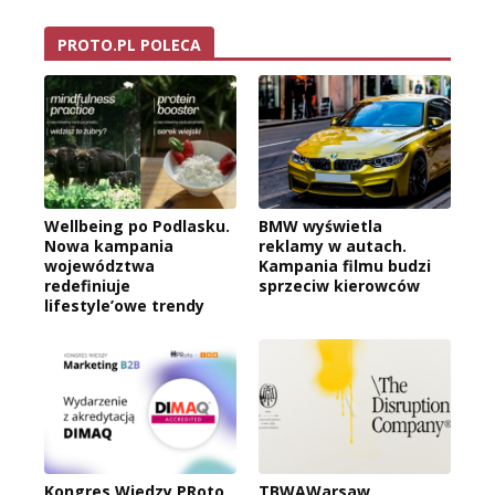
PROTO.PL POLECA
Wellbeing po Podlasku.
BMW wyświetla
Nowa kampania
reklamy w autach.
województwa
Kampania filmu budzi
redefiniuje
sprzeciw kierowców
lifestyle’owe trendy
Kongres Wiedzy PRoto
TBWAWarsaw