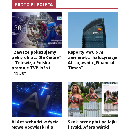
PROTO.PL POLECA
„Zawsze pokazujemy
Raporty PwC o AI
pełny obraz. Dla Ciebie”
zawierały… halucynacje
– Telewizja Polska
AI – ujawnia „Financial
promuje TVP Info i
Times”
„19.30”
AI Act wchodzi w życie.
Skok przez płot po lajki
Nowe obowiązki dla
i zyski. Afera wśród