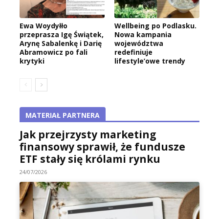
Ewa Woydyłło
Wellbeing po Podlasku.
przeprasza Igę Świątek,
Nowa kampania
Arynę Sabalenkę i Darię
województwa
Abramowicz po fali
redefiniuje
krytyki
lifestyle’owe trendy
MATERIAŁ PARTNERA
Jak przejrzysty marketing
finansowy sprawił, że fundusze
ETF stały się królami rynku
24/07/2026