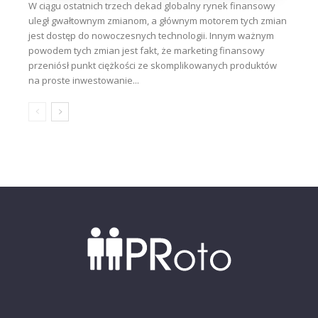
W ciągu ostatnich trzech dekad globalny rynek finansowy
uległ gwałtownym zmianom, a głównym motorem tych zmian
jest dostęp do nowoczesnych technologii. Innym ważnym
powodem tych zmian jest fakt, że marketing finansowy
przeniósł punkt ciężkości ze skomplikowanych produktów
na proste inwestowanie...