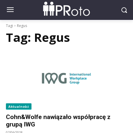
Tagi
Regus
Tag:
Regus
Aktualności
Cohn&Wolfe nawiązało współpracę z
grupą IWG
07/06/2018