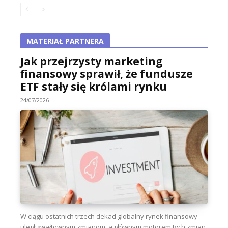
MATERIAŁ PARTNERA
Jak przejrzysty marketing
finansowy sprawił, że fundusze
ETF stały się królami rynku
24/07/2026
W ciągu ostatnich trzech dekad globalny rynek finansowy
uległ gwałtownym zmianom, a głównym motorem tych zmian