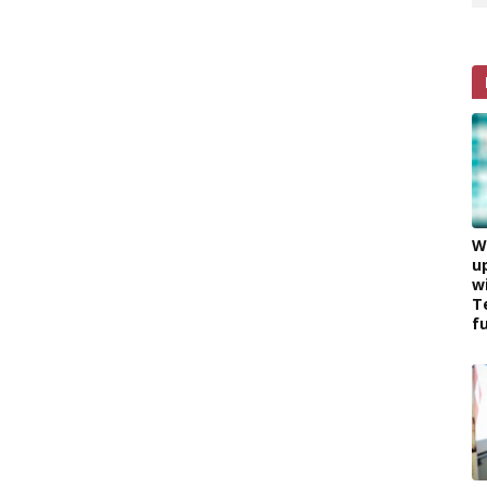
W
u
w
T
f