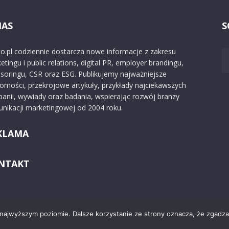
NAS
S
o.pl codziennie dostarcza nowe informacje z zakresu
etingu i public relations, digital PR, employer brandingu,
soringu, CSR oraz ESG. Publikujemy najważniejsze
omości, przekrojowe artykuły, przykłady najciekawszych
anii, wywiady oraz badania, wspierając rozwój branży
nikacji marketingowej od 2004 roku.
KLAMA
NTAKT
 najwyższym poziomie. Dalsze korzystanie ze strony oznacza, że zgadzas
Kontakt
O nas
Reklama
Zast