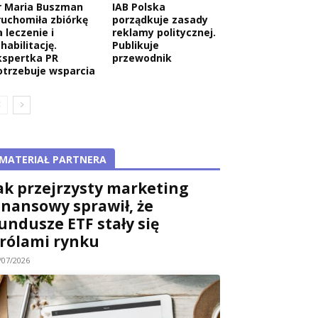
r Maria Buszman
IAB Polska
ruchomiła zbiórkę
porządkuje zasady
 leczenie i
reklamy politycznej.
habilitację.
Publikuje
kspertka PR
przewodnik
otrzebuje wsparcia
MATERIAŁ PARTNERA
ak przejrzysty marketing
inansowy sprawił, że
undusze ETF stały się
rólami rynku
/07/2026