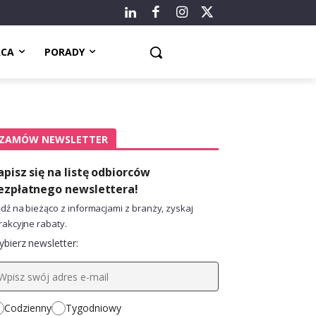
ACA
PORADY
ZAMÓW NEWSLETTER
apisz się na listę odbiorców
ezpłatnego newslettera!
dź na bieżąco z informacjami z branży, zyskaj
rakcyjne rabaty.
bierz newsletter:
Codzienny
Tygodniowy