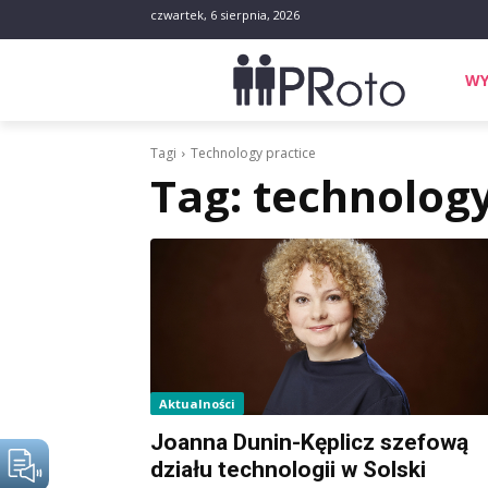
czwartek, 6 sierpnia, 2026
WY
Tagi
Technology practice
Tag:
technology
Aktualności
Joanna Dunin-Kęplicz szefową
działu technologii w Solski