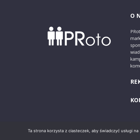
O 
PRot
mark
spon
wiad
kamp
komu
RE
KO
Ta strona korzysta z ciasteczek, aby świadczyć usługi na
© 2024 PRoto.pl