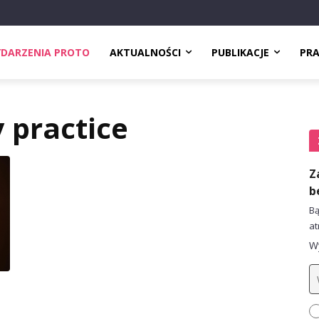
DARZENIA PROTO
AKTUALNOŚCI
PUBLIKACJE
PR
 practice
Z
b
Bą
at
Wy