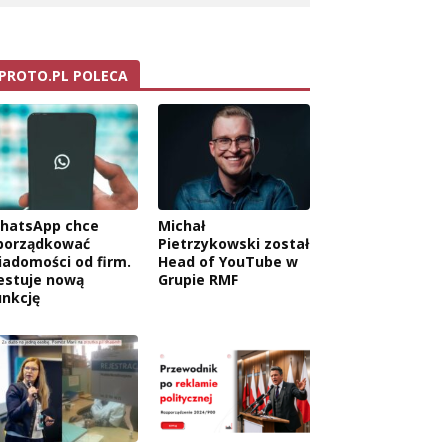
PROTO.PL POLECA
hatsApp chce
Michał
porządkować
Pietrzykowski został
iadomości od firm.
Head of YouTube w
estuje nową
Grupie RMF
unkcję