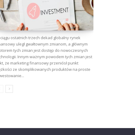
ciągu ostatnich trzech dekad globalny rynek
nansowy uległ gwałtownym zmianom, a głównym
torem tych zmian jest dostęp do nowoczesnych
chnologii. Innym ważnym powodem tych zmian jest
kt, że marketing finansowy przeniósł punkt
ężkości ze skomplikowanych produktów na proste
westowanie...