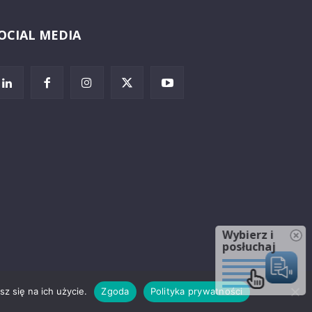
OCIAL MEDIA
Wybierz i
posłuchaj
z się na ich użycie.
Zgoda
Polityka prywatności
rzeżenia prawne