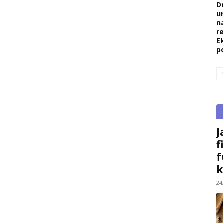
D
u
na
re
E
p
J
f
f
k
24