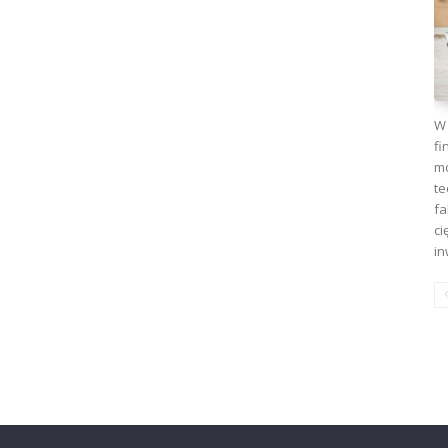
W 
fi
mo
te
fa
ci
in