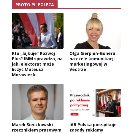
PROTO.PL POLECA
Kto „lajkuje” Rozwój
Olga Sierpień-Gonera
Plus? IMM sprawdza, na
na czele komunikacji
jaki elektorat może
marketingowej w
liczyć Mateusz
Vectrze
Morawiecki
Marek Sieczkowski
IAB Polska porządkuje
rzecznikiem prasowym
zasady reklamy