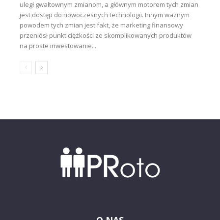
uległ gwałtownym zmianom, a głównym motorem tych zmian
jest dostęp do nowoczesnych technologii. Innym ważnym
powodem tych zmian jest fakt, że marketing finansowy
przeniósł punkt ciężkości ze skomplikowanych produktów
na proste inwestowanie...