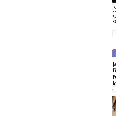
I
c
R
k
J
f
f
k
24