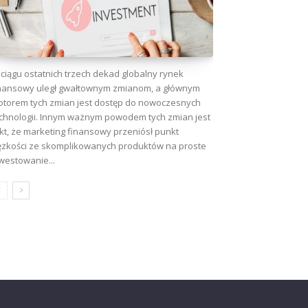
ciągu ostatnich trzech dekad globalny rynek
nansowy uległ gwałtownym zmianom, a głównym
torem tych zmian jest dostęp do nowoczesnych
chnologii. Innym ważnym powodem tych zmian jest
kt, że marketing finansowy przeniósł punkt
ężkości ze skomplikowanych produktów na proste
westowanie...