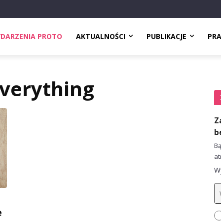
DARZENIA PROTO
AKTUALNOŚCI
PUBLIKACJE
PR
Everything
Z
b
Bą
at
Wy
e