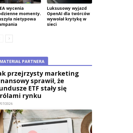
KEA wycenia
Luksusowy wyjazd
odzienne momenty.
OpenAI dla twórców
uszyła nietypowa
wywołał krytykę w
ampania
sieci
MATERIAŁ PARTNERA
ak przejrzysty marketing
inansowy sprawił, że
undusze ETF stały się
rólami rynku
/07/2026