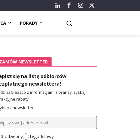
ACA
PORADY
ZAMÓW NEWSLETTER
apisz się na listę odbiorców
ezpłatnego newslettera!
dź na bieżąco z informacjami z branży, zyskaj
rakcyjne rabaty.
bierz newsletter:
Codzienny
Tygodniowy