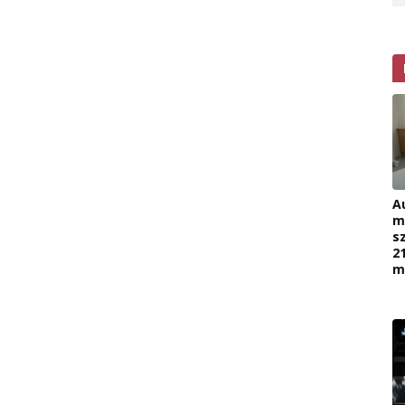
A
m
s
2
m