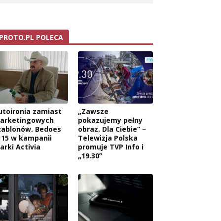
PROTO.PL POLECA
utoironia zamiast
„Zawsze
arketingowych
pokazujemy pełny
zablonów. Bedoes
obraz. Dla Ciebie” –
115 w kampanii
Telewizja Polska
arki Activia
promuje TVP Info i
„19.30”