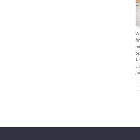
W 
fi
mo
te
fa
ci
in