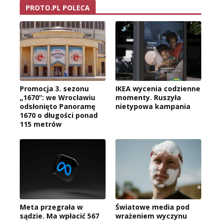
PROTO.PL POLECA
Promocja 3. sezonu
IKEA wycenia codzienne
„1670”: we Wrocławiu
momenty. Ruszyła
odsłonięto Panoramę
nietypowa kampania
1670 o długości ponad
115 metrów
Meta przegrała w
Światowe media pod
sądzie. Ma wpłacić 567
wrażeniem wyczynu