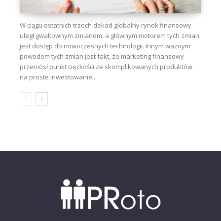
W ciągu ostatnich trzech dekad globalny rynek finansowy
uległ gwałtownym zmianom, a głównym motorem tych zmian
jest dostęp do nowoczesnych technologii. Innym ważnym
powodem tych zmian jest fakt, że marketing finansowy
przeniósł punkt ciężkości ze skomplikowanych produktów
na proste inwestowanie...