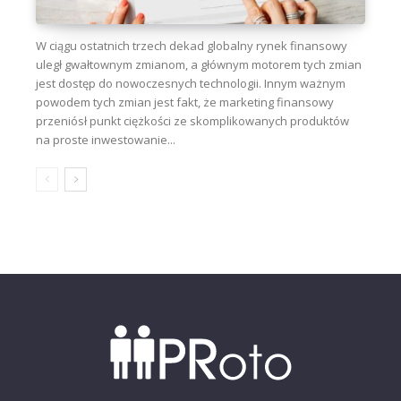
W ciągu ostatnich trzech dekad globalny rynek finansowy
uległ gwałtownym zmianom, a głównym motorem tych zmian
jest dostęp do nowoczesnych technologii. Innym ważnym
powodem tych zmian jest fakt, że marketing finansowy
przeniósł punkt ciężkości ze skomplikowanych produktów
na proste inwestowanie...