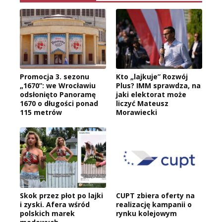
Promocja 3. sezonu
Kto „lajkuje” Rozwój
„1670”: we Wrocławiu
Plus? IMM sprawdza, na
odsłonięto Panoramę
jaki elektorat może
1670 o długości ponad
liczyć Mateusz
115 metrów
Morawiecki
Skok przez płot po lajki
CUPT zbiera oferty na
i zyski. Afera wśród
realizację kampanii o
polskich marek
rynku kolejowym