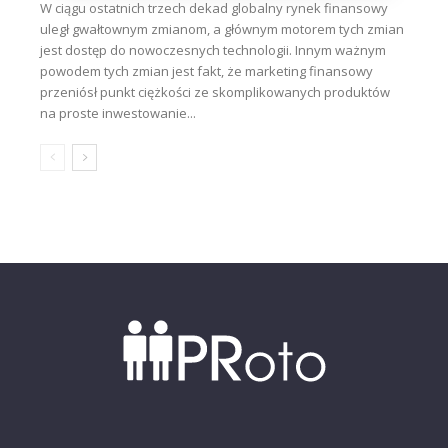
W ciągu ostatnich trzech dekad globalny rynek finansowy
uległ gwałtownym zmianom, a głównym motorem tych zmian
jest dostęp do nowoczesnych technologii. Innym ważnym
powodem tych zmian jest fakt, że marketing finansowy
przeniósł punkt ciężkości ze skomplikowanych produktów
na proste inwestowanie...