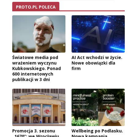
PROTO.PL POLECA
Światowe media pod
AI Act wchodzi w życie.
wrażeniem wyczynu
Nowe obowiązki dla
Kubkowskiego. Ponad
firm
600 internetowych
publikacji w 3 dni
Promocja 3. sezonu
Wellbeing po Podlasku.
„1670”: we Wrocławiu
Nowa kampania