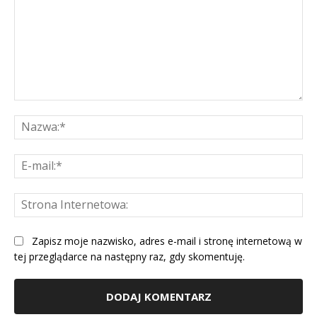
Komentarz:
Na
E-
mai
St
Int
Zapisz moje nazwisko, adres e-mail i stronę internetową w
tej przeglądarce na następny raz, gdy skomentuję.