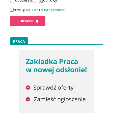
Codzienny
Tygodniowy
Akceptuję
regulamin
i
politykę prywatności
PRACA