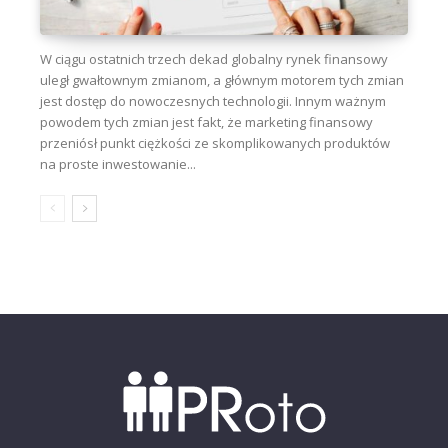
W ciągu ostatnich trzech dekad globalny rynek finansowy
uległ gwałtownym zmianom, a głównym motorem tych zmian
jest dostęp do nowoczesnych technologii. Innym ważnym
powodem tych zmian jest fakt, że marketing finansowy
przeniósł punkt ciężkości ze skomplikowanych produktów
na proste inwestowanie...