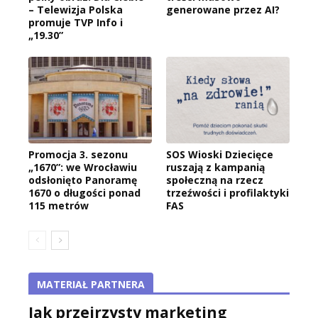
– Telewizja Polska
generowane przez AI?
promuje TVP Info i
„19.30”
Promocja 3. sezonu
SOS Wioski Dziecięce
„1670”: we Wrocławiu
ruszają z kampanią
odsłonięto Panoramę
społeczną na rzecz
1670 o długości ponad
trzeźwości i profilaktyki
115 metrów
FAS
MATERIAŁ PARTNERA
Jak przejrzysty marketing