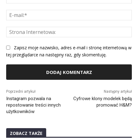
E-
mai
St
Int
Zapisz moje nazwisko, adres e-mail i stronę internetową w
tej przeglądarce na następny raz, gdy skomentuję.
Alternative:
Poprzedni artykuł
Następny artykuł
Instagram pozwala na
Cyfrowe klony modelek będą
repostowanie treści innych
promować H&M?
użytkowników
ZOBACZ TAKŻE