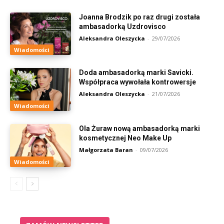
Joanna Brodzik po raz drugi została
ambasadorką Uzdrovisco
Aleksandra Oleszycka
-
29/07/2026
Wiadomości
Doda ambasadorką marki Savicki.
Współpraca wywołała kontrowersje
Aleksandra Oleszycka
-
21/07/2026
Wiadomości
Ola Żuraw nową ambasadorką marki
kosmetycznej Neo Make Up
Małgorzata Baran
-
09/07/2026
Wiadomości