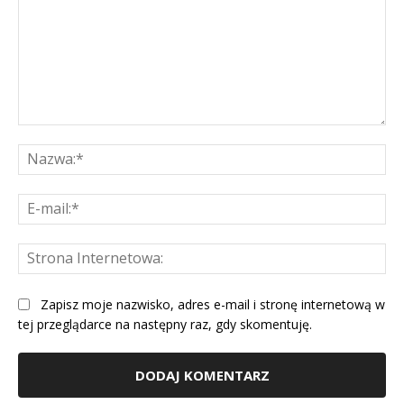
Komentarz:
Na
E-
mai
St
Int
Zapisz moje nazwisko, adres e-mail i stronę internetową w
tej przeglądarce na następny raz, gdy skomentuję.