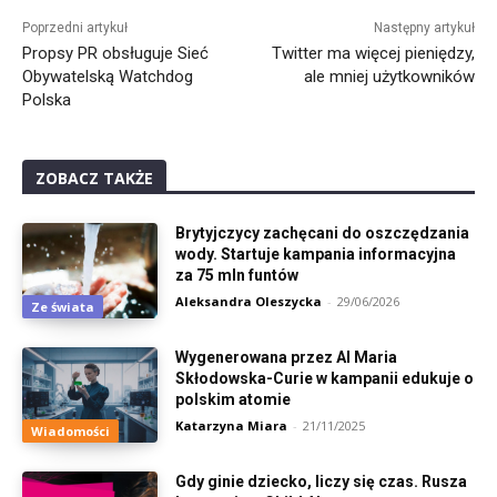
Poprzedni artykuł
Następny artykuł
Propsy PR obsługuje Sieć
Twitter ma więcej pieniędzy,
Obywatelską Watchdog
ale mniej użytkowników
Polska
ZOBACZ TAKŻE
Brytyjczycy zachęcani do oszczędzania
wody. Startuje kampania informacyjna
za 75 mln funtów
Aleksandra Oleszycka
-
29/06/2026
Ze świata
Wygenerowana przez AI Maria
Skłodowska-Curie w kampanii edukuje o
polskim atomie
Katarzyna Miara
-
21/11/2025
Wiadomości
Gdy ginie dziecko, liczy się czas. Rusza