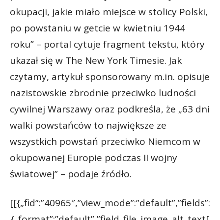
okupacji, jakie miało miejsce w stolicy Polski,
po powstaniu w getcie w kwietniu 1944
roku” – portal cytuje fragment tekstu, który
ukazał się w The New York Timesie. Jak
czytamy, artykuł sponsorowany m.in. opisuje
nazistowskie zbrodnie przeciwko ludności
cywilnej Warszawy oraz podkreśla, że „63 dni
walki powstańców to największe ze
wszystkich powstań przeciwko Niemcom w
okupowanej Europie podczas II wojny
światowej” – podaje źródło.
[[{„fid”:”40965″,”view_mode”:”default”,”fields”:
{„format”:”default”,”field_file_image_alt_text[