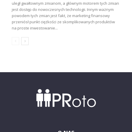
uległ gwałtownym zmianom, a głównym motorem tych zmian
jest dostęp do nowoczesnych technologii. Innym ważnym
powodem tych zmian jest fakt, że marketing finansowy
przeniósł punkt ciężkości ze skomplikowanych produktów
na proste inwestowanie...