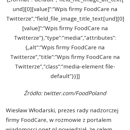
und][0][value]”:”Wpis firmy FoodCare na
Twitterze”,”field_file_image_title_text[und][0]
[value]”:”Wpis firmy FoodCare na
Twitterze”},”type”:”media”,”attributes”:
{„alt”:”Wpis firmy FoodCare na
Twitterze”,”title”:”Wpis firmy FoodCare na
Twitterze”,”class”:”media-element file-
default”}}]]
Źródło: twitter.com/FoodPoland
Wiesław Włodarski, prezes rady nadzorczej
firmy FoodCare, w rozmowie z portalem
wiadomosci.onet.pl powiedział, że celem