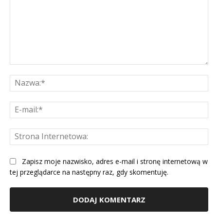
Komentarz:
Na
E-
mai
St
Int
Zapisz moje nazwisko, adres e-mail i stronę internetową w
tej przeglądarce na następny raz, gdy skomentuję.
Alternative: