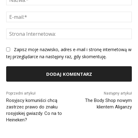
E-
mai
St
Int
Zapisz moje nazwisko, adres e-mail i stronę internetową w
tej przeglądarce na następny raz, gdy skomentuję.
Alternative:
Poprzedni artykuł
Następny artykuł
Rosyjscy komuniści chcą
The Body Shop nowym
zastrzec prawo do znaku
klientem Aliganzy
rosyjskiej gwiazdy. Co na to
Heineken?