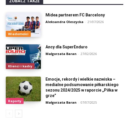
ZOBACZ TAKŻE
Midea partnerem FC Barcelony
Aleksandra Oleszycka
-
21/07/2026
Wiadomości
Ancy dla SuperEnduro
Małgorzata Baran
-
27/02/2026
Klienci i kadry
Emocje, rekordy i wielkie nazwiska –
medialne podsumowanie piłkarskiego
sezonu 2024/2025 w raporcie „Piłka w
grze”
Raporty
Małgorzata Baran
-
07/07/2025