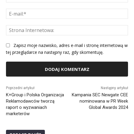
E-
mai
St
Int
Zapisz moje nazwisko, adres e-mail i stronę internetową w
tej przeglądarce na następny raz, gdy skomentuję.
Alternative:
Poprzedni artykuł
Następny artykuł
K+Group i Polska Organizacja
Kampania SEC Newgate CEE
Reklamodawców tworzą
nominowana w PR Week
raport o wyzwaniach
Global Awards 2024
marketerów