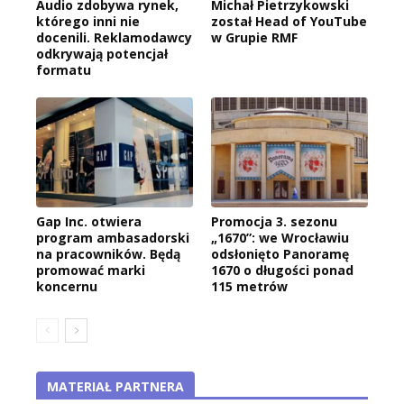
Audio zdobywa rynek,
Michał Pietrzykowski
którego inni nie
został Head of YouTube
docenili. Reklamodawcy
w Grupie RMF
odkrywają potencjał
formatu
Gap Inc. otwiera
Promocja 3. sezonu
program ambasadorski
„1670”: we Wrocławiu
na pracowników. Będą
odsłonięto Panoramę
promować marki
1670 o długości ponad
koncernu
115 metrów
MATERIAŁ PARTNERA