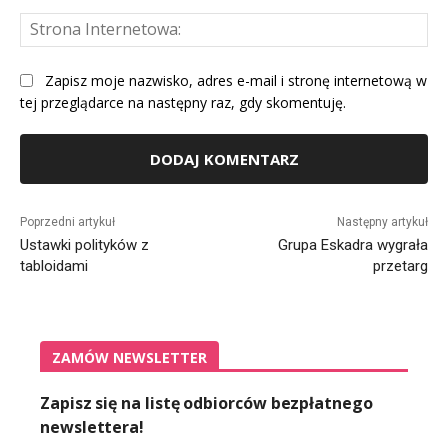
St
Int
Zapisz moje nazwisko, adres e-mail i stronę internetową w
tej przeglądarce na następny raz, gdy skomentuję.
Alternative:
Poprzedni artykuł
Następny artykuł
Ustawki polityków z
Grupa Eskadra wygrała
tabloidami
przetarg
ZAMÓW NEWSLETTER
Zapisz się na listę odbiorców bezpłatnego
newslettera!