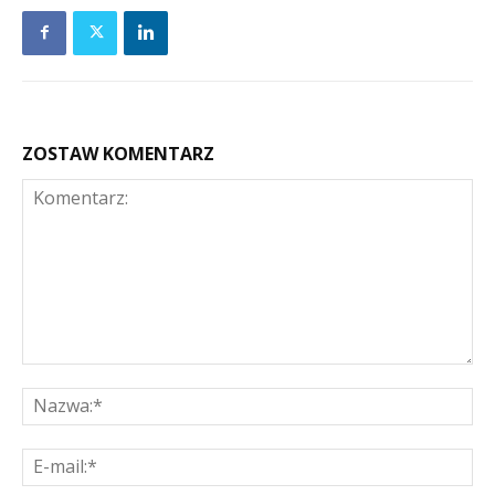
ZOSTAW KOMENTARZ
Komentarz:
Na
E-
mai