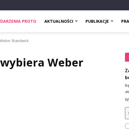
DARZENIA PROTO
AKTUALNOŚCI
PUBLIKACJE
PR
a Weber Shandwick
 wybiera Weber
Z
b
Bą
at
Wy