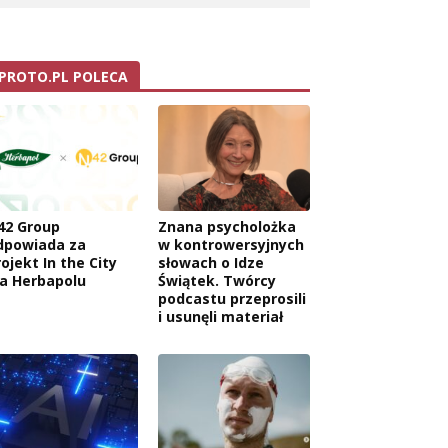
PROTO.PL POLECA
42 Group
Znana psycholożka
dpowiada za
w kontrowersyjnych
ojekt In the City
słowach o Idze
la Herbapolu
Świątek. Twórcy
podcastu przeprosili
i usunęli materiał