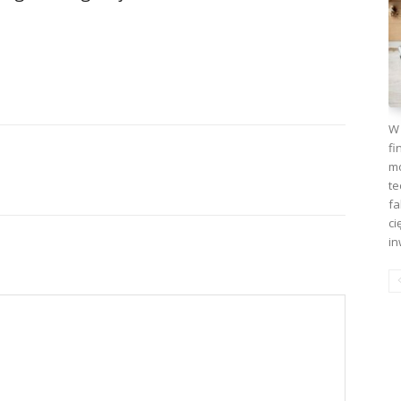
W 
fi
mo
te
fa
ci
in