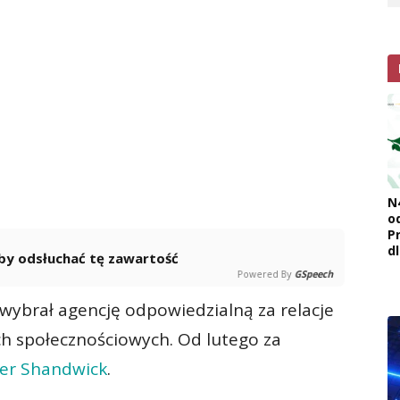
N
o
Pr
d
 aby odsłuchać tę zawartość
Powered By
GSpeech
wybrał agencję odpowiedzialną za relacje
h społecznościowych. Od lutego za
er Shandwick
.