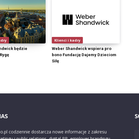
adry
Klienci i kadry
ndwick będzie
Weber Shandwick wspiera pro
Rygę
bono Fundację Dajemy Dzieciom
Siłę
NAS
S
o.pl codziennie dostarcza nowe informacje z zakresu
etingu i public relations, digital PR, employer brandingu,