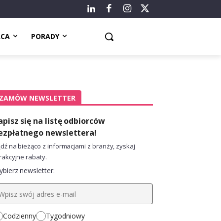
ACA
PORADY
ZAMÓW NEWSLETTER
apisz się na listę odbiorców
ezpłatnego newslettera!
dź na bieżąco z informacjami z branży, zyskaj
rakcyjne rabaty.
bierz newsletter:
Codzienny
Tygodniowy