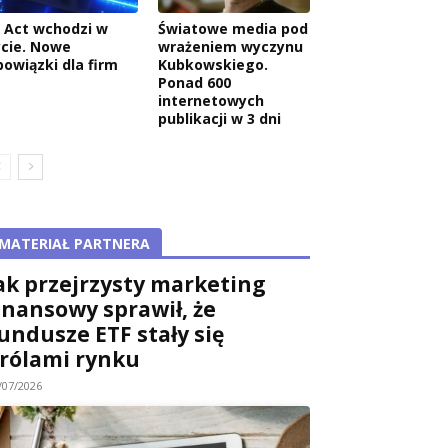
I Act wchodzi w
Światowe media pod
ycie. Nowe
wrażeniem wyczynu
bowiązki dla firm
Kubkowskiego.
Ponad 600
internetowych
publikacji w 3 dni
MATERIAŁ PARTNERA
ak przejrzysty marketing
inansowy sprawił, że
undusze ETF stały się
rólami rynku
/07/2026