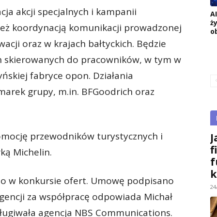
cja akcji specjalnych i kampanii
A
ż
 też koordynacją komunikacji prowadzonej
o
acji oraz w krajach bałtyckich. Będzie
ch skierowanych do pracowników, w tym w
ńskiej fabryce opon. Działania
arek grupy, m.in. BFGoodrich oraz
mocję przewodników turystycznych i
J
f
ą Michelin.
f
k
o w konkursie ofert. Umowę podpisano
24
agencji za współpracę odpowiada Michał
bsługiwała agencja NBS Communications.