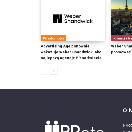
Wiadomości
Klienci i k
Advertising Age ponownie
Weber Sha
wskazuje Weber Shandwick jako
promować 
najlepszą agencję PR na świecie
O 
PRot
mark