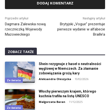
Alternative:
Poprzedni artykuł
Następny artykuł
Dagmara Zalewska nową
Brytyjski „Vogue” prezentuje
rzeczniczką Wojewody
pierwsze wydanie w alfabecie
Mazowieckiego
Braille’a
ZOBACZ TAKŻE
Shein rezygnuje z haseł o neutralności
węglowej w Niemczech. Za złamanie
zobowiązania grożą kary
Aleksandra Oleszycka
-
10/02/2026
Ze świata
Włochy pierwszym krajem, którego
kuchnia trafiła na listę UNESCO
Małgorzata Baran
-
11/12/2025
Ze świata