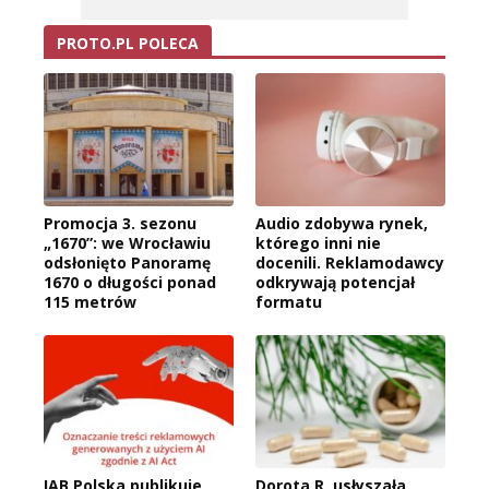
PROTO.PL POLECA
Promocja 3. sezonu
Audio zdobywa rynek,
„1670”: we Wrocławiu
którego inni nie
odsłonięto Panoramę
docenili. Reklamodawcy
1670 o długości ponad
odkrywają potencjał
115 metrów
formatu
IAB Polska publikuje
Dorota R. usłyszała