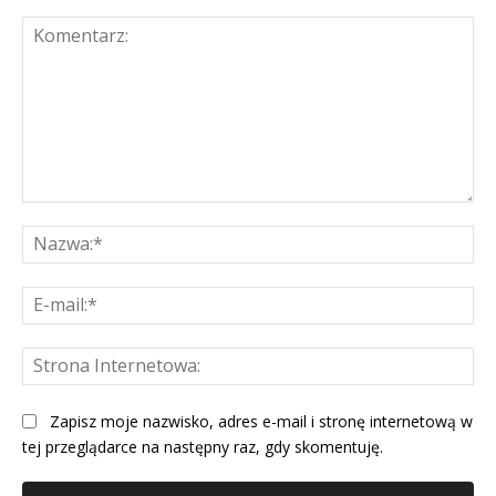
Komentarz:
Na
E-
mai
St
Int
Zapisz moje nazwisko, adres e-mail i stronę internetową w
tej przeglądarce na następny raz, gdy skomentuję.