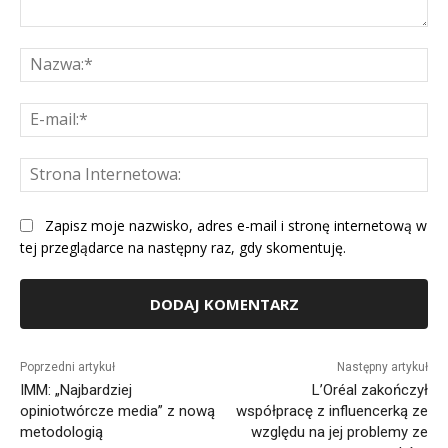
Komentarz:
Na
E-
mai
St
Int
Zapisz moje nazwisko, adres e-mail i stronę internetową w
tej przeglądarce na następny raz, gdy skomentuję.
Alternative:
Poprzedni artykuł
Następny artykuł
IMM: „Najbardziej
L’Oréal zakończył
opiniotwórcze media” z nową
współpracę z influencerką ze
metodologią
względu na jej problemy ze