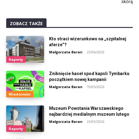
skórą
ZOBACZ TAKŻE
Kto straci wizerunkowo na „szpitalnej
aferze”?
Małgorzata Baran
-
23/06/2026
Raporty
Zniknięcie haseł spod kapsli Tymbarku
początkiem nowej kampanii
Małgorzata Baran
-
19/05/2026
Wiadomości
Muzeum Powstania Warszawskiego
najbardziej medialnym muzeum lutego
Małgorzata Baran
-
23/03/2026
Raporty