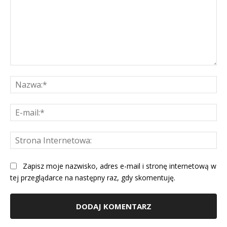
Komentarz:
Na
E-
mai
St
Int
Zapisz moje nazwisko, adres e-mail i stronę internetową w
tej przeglądarce na następny raz, gdy skomentuję.
Alternative: