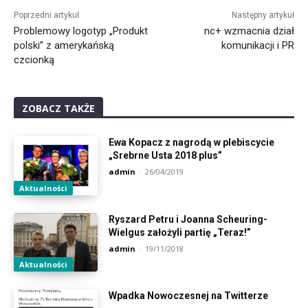
Poprzedni artykuł
Następny artykuł
Problemowy logotyp „Produkt
nc+ wzmacnia dział
polski” z amerykańską
komunikacji i PR
czcionką
ZOBACZ TAKŻE
Ewa Kopacz z nagrodą w plebiscycie
„Srebrne Usta 2018 plus”
admin
-
26/04/2019
Aktualności
Ryszard Petru i Joanna Scheuring-
Wielgus założyli partię „Teraz!”
admin
-
19/11/2018
Aktualności
Wpadka Nowoczesnej na Twitterze