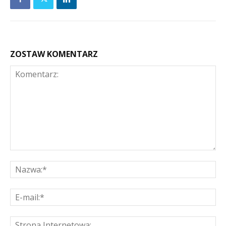
ZOSTAW KOMENTARZ
Komentarz:
Na
E-
mai
St