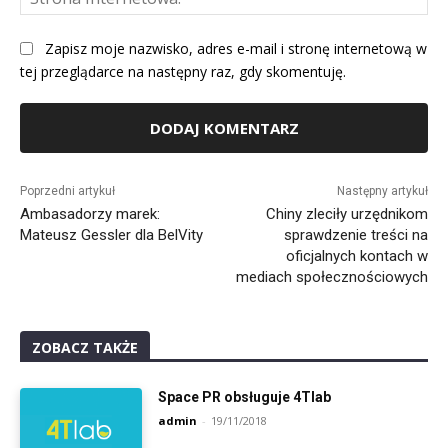
Int
Zapisz moje nazwisko, adres e-mail i stronę internetową w
tej przeglądarce na następny raz, gdy skomentuję.
Alternative:
Poprzedni artykuł
Następny artykuł
Ambasadorzy marek:
Chiny zleciły urzędnikom
Mateusz Gessler dla BelVity
sprawdzenie treści na
oficjalnych kontach w
mediach społecznościowych
ZOBACZ TAKŻE
Space PR obsługuje 4Tlab
admin
-
19/11/2018