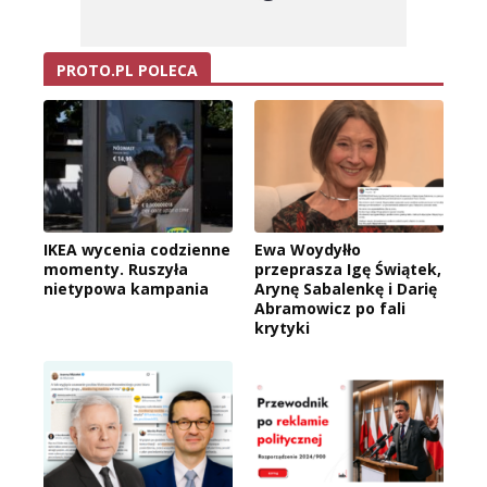
PROTO.PL POLECA
IKEA wycenia codzienne
Ewa Woydyłło
momenty. Ruszyła
przeprasza Igę Świątek,
nietypowa kampania
Arynę Sabalenkę i Darię
Abramowicz po fali
krytyki