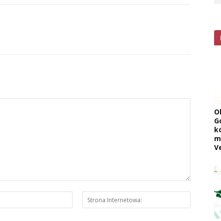
O
G
k
m
V
E-
Strona
mail:*
Interneto