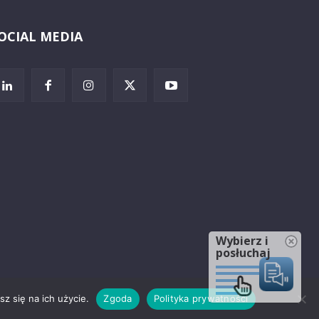
OCIAL MEDIA
Wybierz i
posłuchaj
z się na ich użycie.
Zgoda
Polityka prywatności
rzeżenia prawne