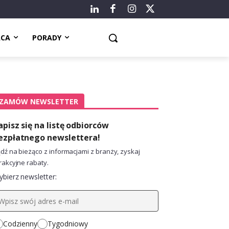
ACA
PORADY
ZAMÓW NEWSLETTER
apisz się na listę odbiorców
ezpłatnego newslettera!
dź na bieżąco z informacjami z branży, zyskaj
rakcyjne rabaty.
bierz newsletter:
Codzienny
Tygodniowy