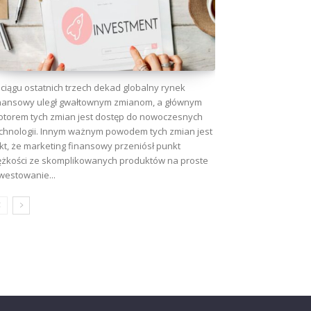
ciągu ostatnich trzech dekad globalny rynek
nansowy uległ gwałtownym zmianom, a głównym
torem tych zmian jest dostęp do nowoczesnych
chnologii. Innym ważnym powodem tych zmian jest
kt, że marketing finansowy przeniósł punkt
ężkości ze skomplikowanych produktów na proste
westowanie...