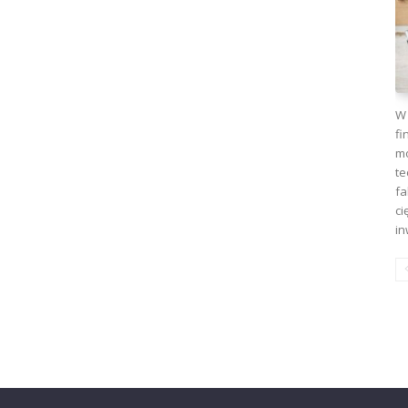
W 
fi
mo
te
fa
ci
in