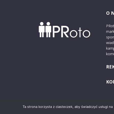
O 
PRot
mark
spon
wiad
kamp
komu
RE
KO
Ta strona korzysta z ciasteczek, aby świadczyć usługi na
© 2024 PRoto.pl