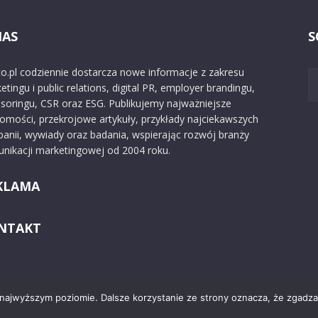
NAS
S
o.pl codziennie dostarcza nowe informacje z zakresu
etingu i public relations, digital PR, employer brandingu,
soringu, CSR oraz ESG. Publikujemy najważniejsze
omości, przekrojowe artykuły, przykłady najciekawszych
anii, wywiady oraz badania, wspierając rozwój branży
nikacji marketingowej od 2004 roku.
KLAMA
NTAKT
 najwyższym poziomie. Dalsze korzystanie ze strony oznacza, że zgadzas
Kontakt
O nas
Reklama
Zast