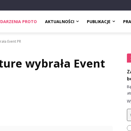
DARZENIA PROTO
AKTUALNOŚCI
PUBLIKACJE
PR
ała Event PR
ture wybrała Event
Z
b
Bą
at
Wy