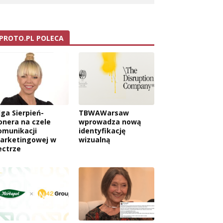
PROTO.PL POLECA
lga Sierpień-
TBWAWarsaw
onera na czele
wprowadza nową
omunikacji
identyfikację
arketingowej w
wizualną
ectrze
wa: