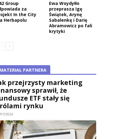
42 Group
Ewa Woydyłło
dpowiada za
przeprasza Igę
ojekt In the City
Świątek, Arynę
la Herbapolu
Sabalenkę i Darię
Abramowicz po fali
krytyki
MATERIAŁ PARTNERA
ak przejrzysty marketing
inansowy sprawił, że
undusze ETF stały się
rólami rynku
/07/2026