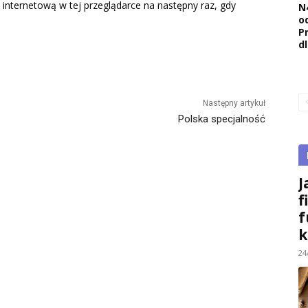
 internetową w tej przeglądarce na następny raz, gdy
N
o
Pr
d
Następny artykuł
Polska specjalność
J
f
f
k
24