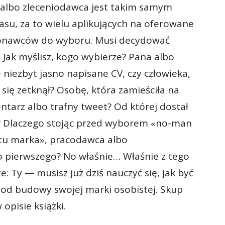
t albo zleceniodawca jest takim samym
zasu, za to wielu aplikujących na oferowane
konawców do wyboru. Musi decydować
 Jak myślisz, kogo wybierze? Pana albo
 niezbyt jasno napisane CV, czy człowieka,
 się zetknął? Osobę, która zamieściła na
arz albo trafny tweet? Od której dostał
? Dlaczego stojąc przed wyborem
no-man
«
stu marka
, pracodawca albo
»
 pierwszego? No właśnie… Właśnie z tego
ze: Ty — musisz już dziś nauczyć się, jak być
j od budowy swojej marki osobistej. Skup
opisie książki.