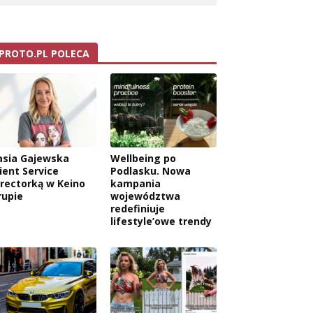
PROTO.PL POLECA
asia Gajewska
Wellbeing po
ient Service
Podlasku. Nowa
irectorką w Keino
kampania
rupie
województwa
redefiniuje
lifestyle’owe trendy