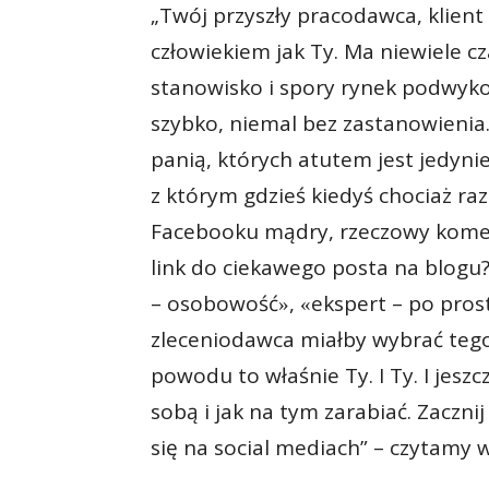
„Twój przyszły pracodawca, klien
człowiekiem jak Ty. Ma niewiele c
stanowisko i spory rynek podwy
szybko, niemal bez zastanowienia.
panią, których atutem jest jedynie
z którym gdzieś kiedyś chociaż raz
Facebooku mądry, rzeczowy koment
link do ciekawego posta na blogu
– osobowość
,
ekspert – po pro
»
«
zleceniodawca miałby wybrać tego
powodu to właśnie Ty. I Ty. I jeszc
sobą i jak na tym zarabiać. Zaczni
się na social mediach” – czytamy w 