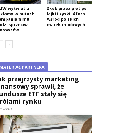
MW wyświetla
Skok przez płot po
eklamy w autach.
lajki i zyski. Afera
ampania filmu
wśród polskich
udzi sprzeciw
marek modowych
ierowców
MATERIAŁ PARTNERA
ak przejrzysty marketing
inansowy sprawił, że
undusze ETF stały się
rólami rynku
/07/2026