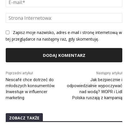
E-
mai
St
Int
Zapisz moje nazwisko, adres e-mail i stronę internetową w
tej przeglądarce na następny raz, gdy skomentuję.
Alternative:
Poprzedni artykuł
Następny artykuł
Nescafé chce dotrzeć do
Jak bezpiecznie i
młodszych konsumentów.
odpowiedzialnie wypoczywać
Inwestuje w influencer
nad wodą? WOPR i Lidl
marketing
Polska ruszają z kampanią
ZOBACZ TAKŻE