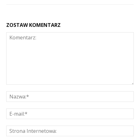
ZOSTAW KOMENTARZ
Komentarz:
Na
E-
mai
St
Int