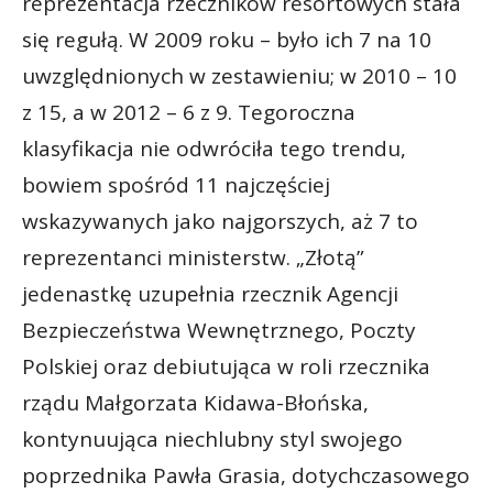
reprezentacja rzeczników resortowych stała
się regułą. W 2009 roku – było ich 7 na 10
uwzględnionych w zestawieniu; w 2010 – 10
z 15, a w 2012 – 6 z 9. Tegoroczna
klasyfikacja nie odwróciła tego trendu,
bowiem spośród 11 najczęściej
wskazywanych jako najgorszych, aż 7 to
reprezentanci ministerstw. „Złotą”
jedenastkę uzupełnia rzecznik Agencji
Bezpieczeństwa Wewnętrznego, Poczty
Polskiej oraz debiutująca w roli rzecznika
rządu Małgorzata Kidawa-Błońska,
kontynuująca niechlubny styl swojego
poprzednika Pawła Grasia, dotychczasowego