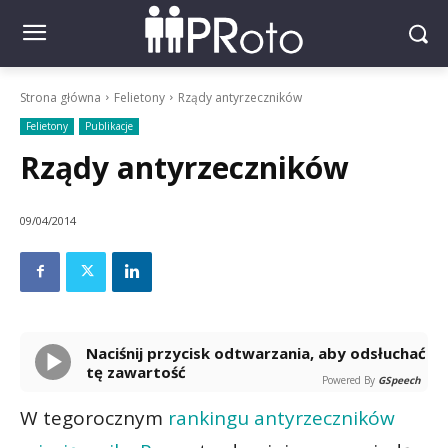
Strona główna
Felietony
Rządy antyrzeczników
Felietony
Publikacje
Rządy antyrzeczników
09/04/2014
Naciśnij przycisk odtwarzania, aby odsłuchać
tę zawartość
Powered By
GSpeech
W tegorocznym
rankingu antyrzeczników