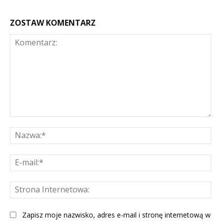
ZOSTAW KOMENTARZ
Komentarz:
Na
E-
mai
St
Int
Zapisz moje nazwisko, adres e-mail i stronę internetową w