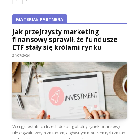
MATERIAŁ PARTNERA
Jak przejrzysty marketing
finansowy sprawił, że fundusze
ETF stały się królami rynku
24/07/2026
W ciągu ostatnich trzech dekad globalny rynek finansowy
uległ gwałtownym zmianom, a głównym motorem tych zmian