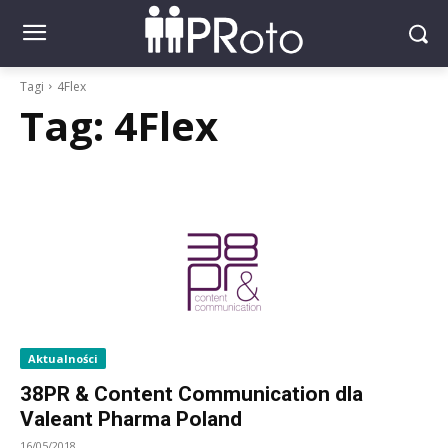
Tagi
4Flex
Tag:
4Flex
Aktualności
38PR & Content Communication dla
Valeant Pharma Poland
16/05/2018