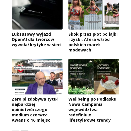
Luksusowy wyjazd
Skok przez płot po lajki
OpenAI dla twórców
i zyski. Afera wśród
wywołał krytykę w sieci
polskich marek
modowych
Zero.pl zdobywa tytuł
Wellbeing po Podlasku.
najbardziej
Nowa kampania
opiniotwórczego
województwa
medium czerwca.
redefiniuje
Awans o 16 miejsc
lifestyle’owe trendy