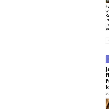
Ś
w
K
P
i
pu
J
f
f
k
24