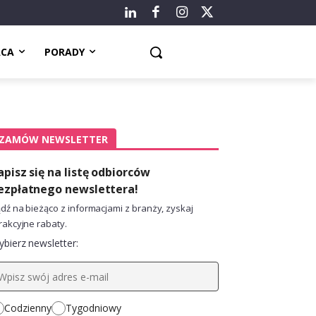
ACA
PORADY
ZAMÓW NEWSLETTER
apisz się na listę odbiorców
ezpłatnego newslettera!
dź na bieżąco z informacjami z branży, zyskaj
rakcyjne rabaty.
bierz newsletter:
Codzienny
Tygodniowy