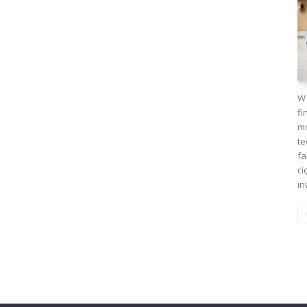
W 
fi
mo
te
fa
ci
in