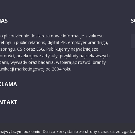
NAS
S
o.pl codziennie dostarcza nowe informacje z zakresu
etingu i public relations, digital PR, employer brandingu,
soringu, CSR oraz ESG. Publikujemy najważniejsze
omości, przekrojowe artykuły, przykłady najciekawszych
anii, wywiady oraz badania, wspierając rozwój branży
nikacji marketingowej od 2004 roku.
KLAMA
NTAKT
 najwyższym poziomie. Dalsze korzystanie ze strony oznacza, że zgadzas