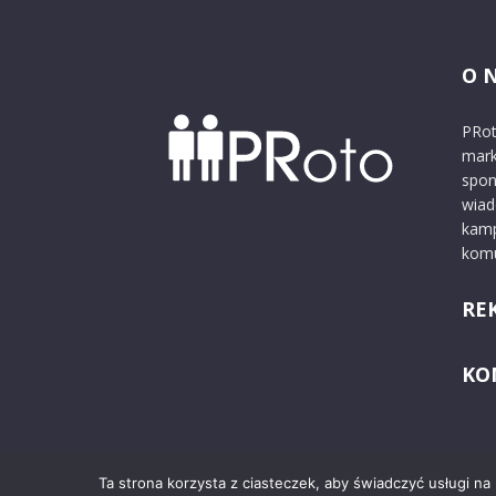
O 
PRot
mark
spon
wiad
kamp
komu
RE
KO
Ta strona korzysta z ciasteczek, aby świadczyć usługi na