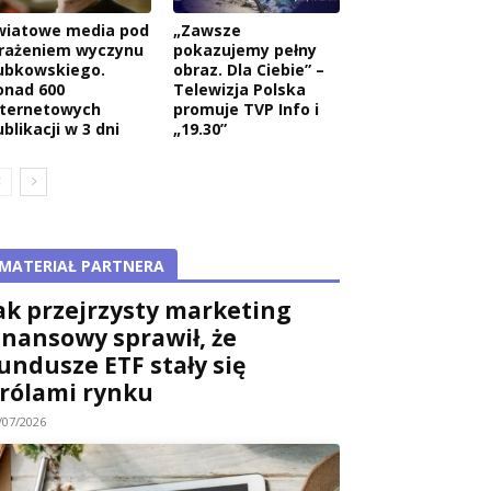
wiatowe media pod
„Zawsze
rażeniem wyczynu
pokazujemy pełny
ubkowskiego.
obraz. Dla Ciebie” –
onad 600
Telewizja Polska
nternetowych
promuje TVP Info i
blikacji w 3 dni
„19.30”
MATERIAŁ PARTNERA
ak przejrzysty marketing
inansowy sprawił, że
undusze ETF stały się
rólami rynku
/07/2026