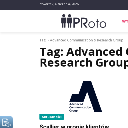
czwartek, 6 sierpnia, 2026
WY
Tagi
Advanced Communication & Research Group
Tag:
Advanced 
Research Grou
Aktualności
Scallier w gronie klientów