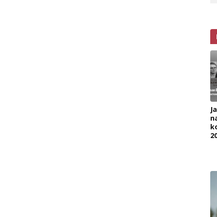
J
na
k
2