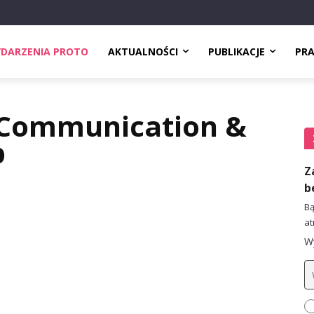
DARZENIA PROTO
AKTUALNOŚCI
PUBLIKACJE
PR
Communication &
p
Z
b
Bą
at
Wy