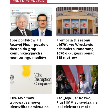
PROTO.PL POLECA
Spór polityków PiS i
Promocja 3. sezonu
Rozwój Plus – poszło o
„1670”: we Wrocławiu
dostęp do grup
odsłonięto Panoramę
komunikacyjnych i
1670 o długości ponad
monitoringu mediów
115 metrów
TBWAWarsaw
Kto „lajkuje” Rozwój
wprowadza nową
Plus? IMM sprawdza, na
identyfikację wizualną
jaki elektorat może