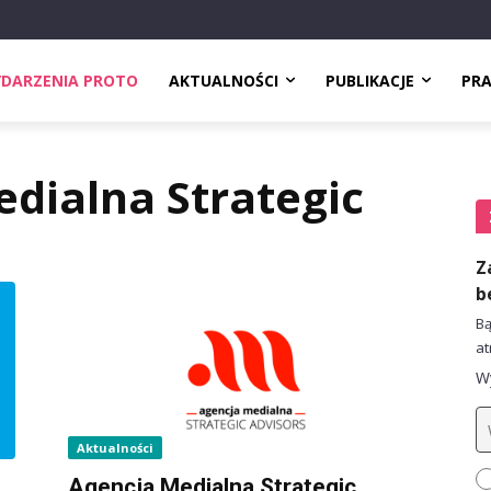
DARZENIA PROTO
AKTUALNOŚCI
PUBLIKACJE
PR
dialna Strategic
Z
b
Bą
at
Wy
Aktualności
Agencja Medialna Strategic