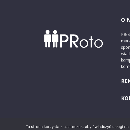
O 
PRot
mark
spon
wiad
kamp
komu
RE
KO
Ta strona korzysta z ciasteczek, aby świadczyć usługi na