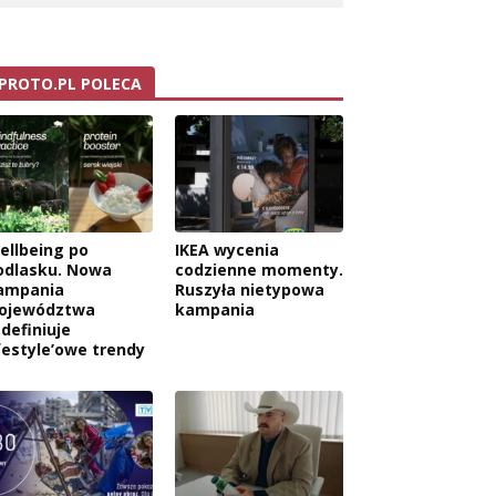
PROTO.PL POLECA
ellbeing po
IKEA wycenia
odlasku. Nowa
codzienne momenty.
ampania
Ruszyła nietypowa
ojewództwa
kampania
edefiniuje
ifestyle’owe trendy