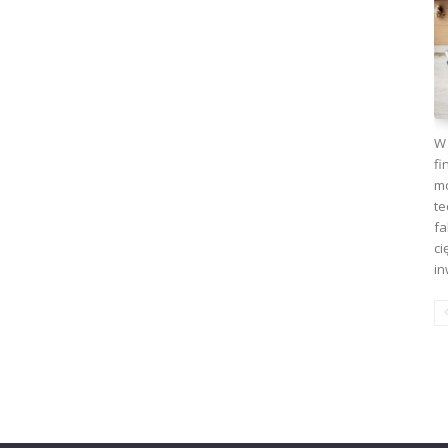
W 
fi
mo
te
fa
ci
in