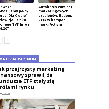
Zawsze
Autoironia zamiast
okazujemy pełny
marketingowych
raz. Dla Ciebie” –
szablonów. Bedoes
elewizja Polska
2115 w kampanii
romuje TVP Info i
marki Activia
9.30”
MATERIAŁ PARTNERA
ak przejrzysty marketing
inansowy sprawił, że
undusze ETF stały się
rólami rynku
/07/2026