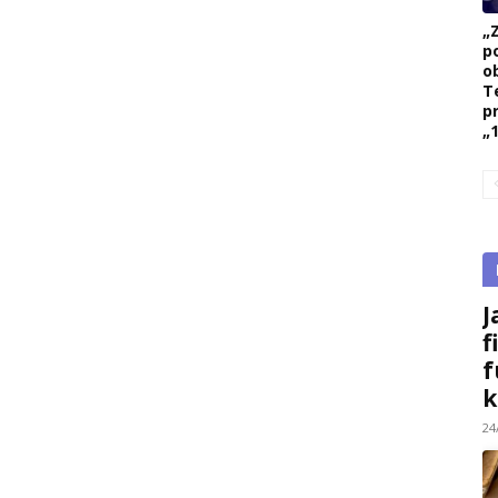
„
p
ob
T
p
„1
J
f
f
k
24