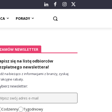
ACA
PORADY
ZAMÓW NEWSLETTER
apisz się na listę odbiorców
ezpłatnego newslettera!
dź na bieżąco z informacjami z branży, zyskaj
rakcyjne rabaty.
bierz newsletter:
Codzienny
Tygodniowy