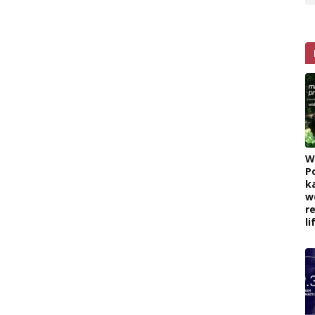
W
P
k
w
r
l