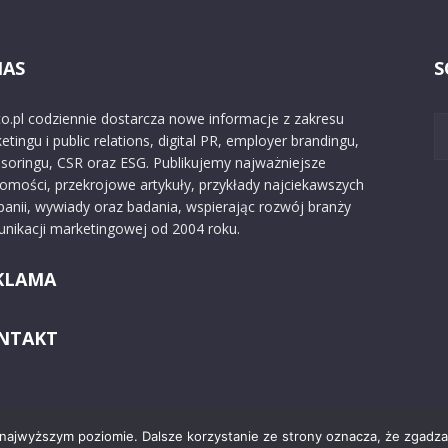
NAS
S
o.pl codziennie dostarcza nowe informacje z zakresu
etingu i public relations, digital PR, employer brandingu,
soringu, CSR oraz ESG. Publikujemy najważniejsze
omości, przekrojowe artykuły, przykłady najciekawszych
anii, wywiady oraz badania, wspierając rozwój branży
nikacji marketingowej od 2004 roku.
KLAMA
NTAKT
 najwyższym poziomie. Dalsze korzystanie ze strony oznacza, że zgadzas