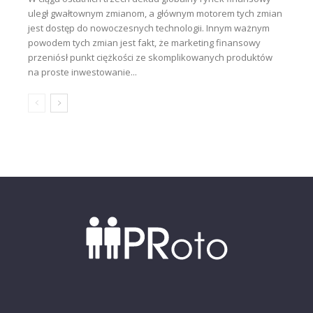
uległ gwałtownym zmianom, a głównym motorem tych zmian
jest dostęp do nowoczesnych technologii. Innym ważnym
powodem tych zmian jest fakt, że marketing finansowy
przeniósł punkt ciężkości ze skomplikowanych produktów
na proste inwestowanie...