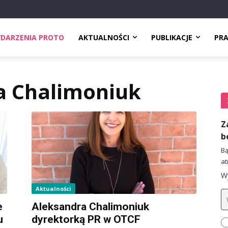
DARZENIA PROTO
AKTUALNOŚCI
PUBLIKACJE
PR
a Chalimoniuk
Z
b
Bą
at
Wy
Aktualności
e
Aleksandra Chalimoniuk
u
dyrektorką PR w OTCF