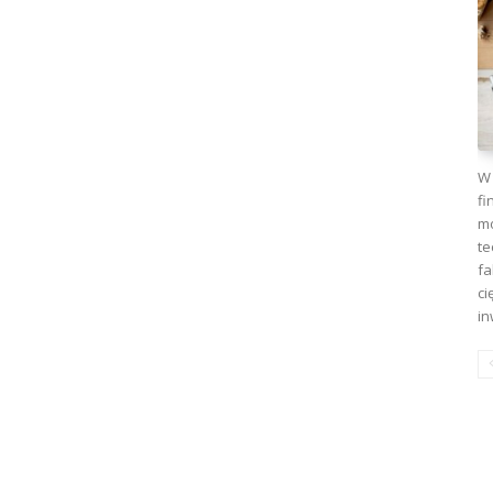
W 
fi
mo
te
fa
ci
in