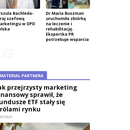
rszula Bachleda-
Dr Maria Buszman
raj szefową
uruchomiła zbiórkę
arketingu w DPD
na leczenie i
olska
rehabilitację.
Ekspertka PR
potrzebuje wsparcia
MATERIAŁ PARTNERA
ak przejrzysty marketing
inansowy sprawił, że
undusze ETF stały się
rólami rynku
/07/2026