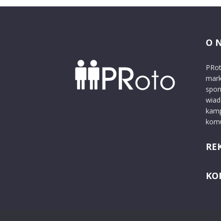
O 
PRot
mark
spon
wiad
kamp
komu
RE
KO