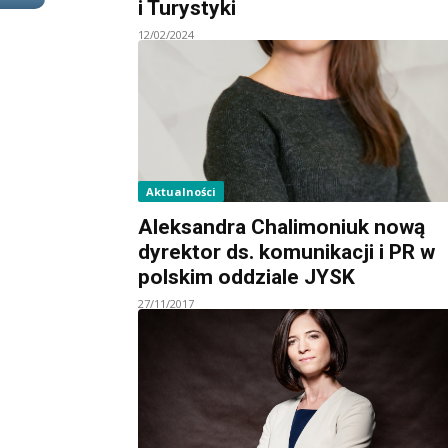
i Turystyki
12/02/2024
Aktualności
Aleksandra Chalimoniuk nową
dyrektor ds. komunikacji i PR w
polskim oddziale JYSK
27/11/2017