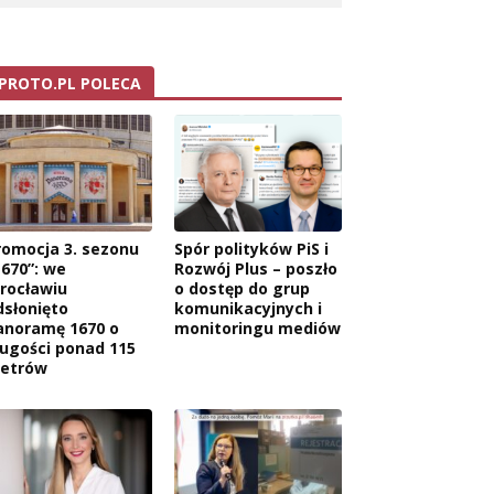
PROTO.PL POLECA
romocja 3. sezonu
Spór polityków PiS i
1670”: we
Rozwój Plus – poszło
rocławiu
o dostęp do grup
dsłonięto
komunikacyjnych i
anoramę 1670 o
monitoringu mediów
ługości ponad 115
etrów