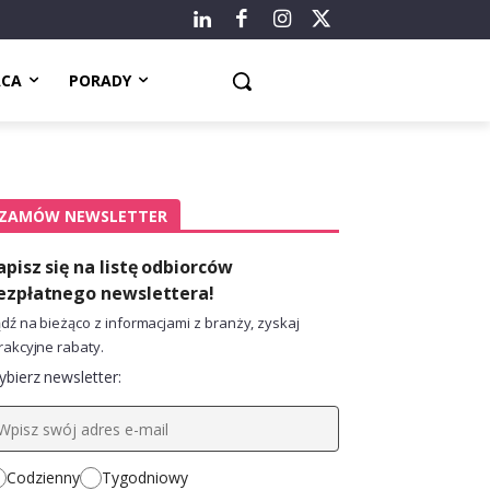
ACA
PORADY
ZAMÓW NEWSLETTER
apisz się na listę odbiorców
ezpłatnego newslettera!
dź na bieżąco z informacjami z branży, zyskaj
rakcyjne rabaty.
bierz newsletter:
Codzienny
Tygodniowy