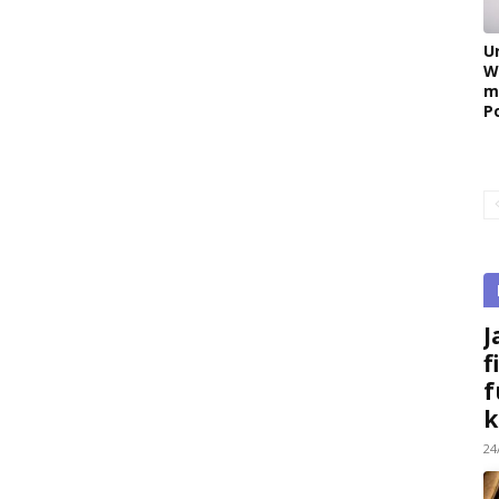
U
W
m
P
J
f
f
k
24