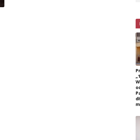
P
„
W
o
P
d
m