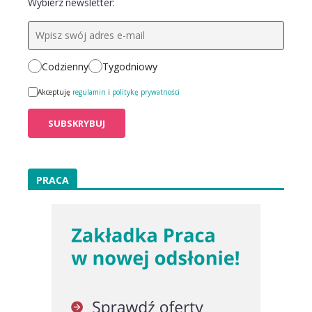
Wybierz newsletter:
Codzienny
Tygodniowy
Akceptuję
regulamin
i
politykę prywatności
PRACA