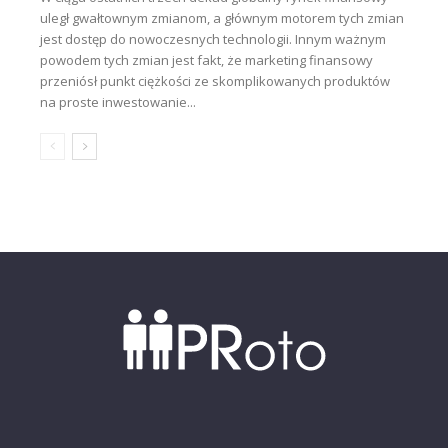
uległ gwałtownym zmianom, a głównym motorem tych zmian
jest dostęp do nowoczesnych technologii. Innym ważnym
powodem tych zmian jest fakt, że marketing finansowy
przeniósł punkt ciężkości ze skomplikowanych produktów
na proste inwestowanie...