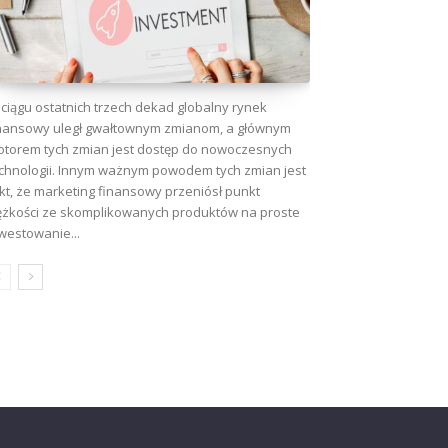
ciągu ostatnich trzech dekad globalny rynek
nansowy uległ gwałtownym zmianom, a głównym
torem tych zmian jest dostęp do nowoczesnych
chnologii. Innym ważnym powodem tych zmian jest
kt, że marketing finansowy przeniósł punkt
ężkości ze skomplikowanych produktów na proste
westowanie...