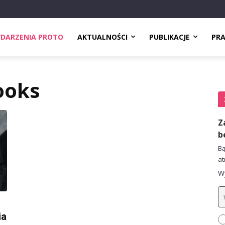
DARZENIA PROTO
AKTUALNOŚCI
PUBLIKACJE
PR
ooks
Z
b
Bą
at
Wy
ia