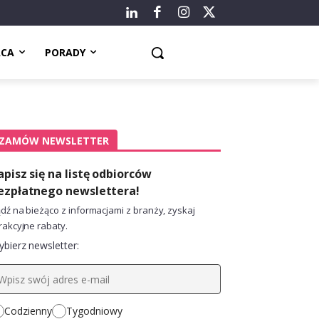
ACA
PORADY
ZAMÓW NEWSLETTER
apisz się na listę odbiorców
ezpłatnego newslettera!
dź na bieżąco z informacjami z branży, zyskaj
rakcyjne rabaty.
bierz newsletter:
Codzienny
Tygodniowy