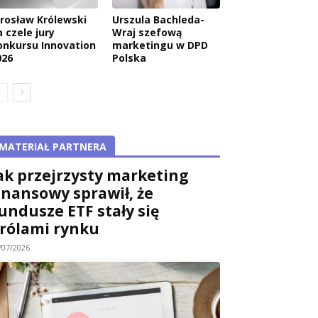
arosław Królewski
Urszula Bachleda-
 czele jury
Wraj szefową
onkursu Innovation
marketingu w DPD
026
Polska
MATERIAŁ PARTNERA
ak przejrzysty marketing
inansowy sprawił, że
undusze ETF stały się
rólami rynku
/07/2026