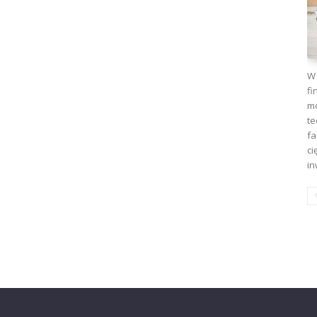
W 
fi
mo
te
fa
ci
in