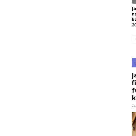
J
na
k
2
J
f
f
k
24