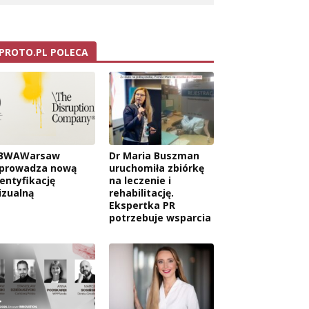
PROTO.PL POLECA
BWAWarsaw
Dr Maria Buszman
prowadza nową
uruchomiła zbiórkę
dentyfikację
na leczenie i
izualną
rehabilitację.
Ekspertka PR
potrzebuje wsparcia