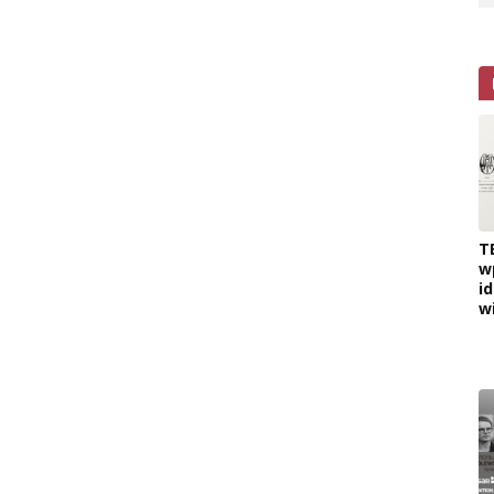
T
w
i
w