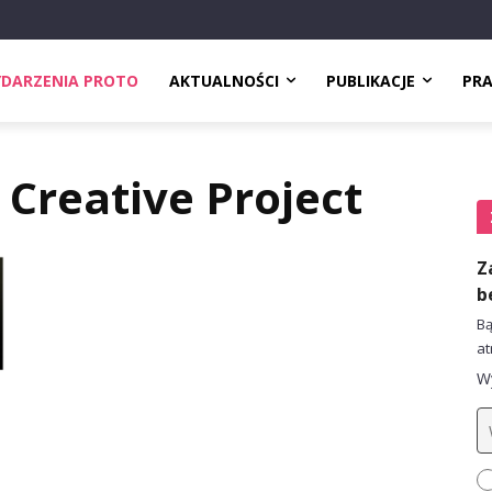
DARZENIA PROTO
AKTUALNOŚCI
PUBLIKACJE
PR
Creative Project
Z
b
Bą
at
Wy