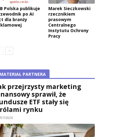
AB Polska publikuje
Marek Sieczkowski
rzewodnik po AI
rzecznikiem
ct dla branży
prasowym
eklamowej
Centralnego
Instytutu Ochrony
Pracy
MATERIAŁ PARTNERA
ak przejrzysty marketing
inansowy sprawił, że
undusze ETF stały się
rólami rynku
/07/2026