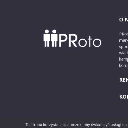
O 
PRot
mark
spon
wiad
kamp
komu
RE
KO
Ta strona korzysta z ciasteczek, aby świadczyć usługi na