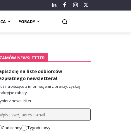
ACA
PORADY
ZAMÓW NEWSLETTER
apisz się na listę odbiorców
ezpłatnego newslettera!
dź na bieżąco z informacjami z branży, zyskaj
rakcyjne rabaty.
bierz newsletter:
Codzienny
Tygodniowy