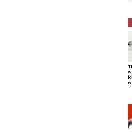
T
w
i
w