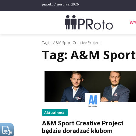
piątek, 7 sierpnia, 2026
WY
Tagi
A&M Sport Creative Project
Tag:
A&M Sport 
Aktualności
A&M Sport Creative Project
będzie doradzać klubom