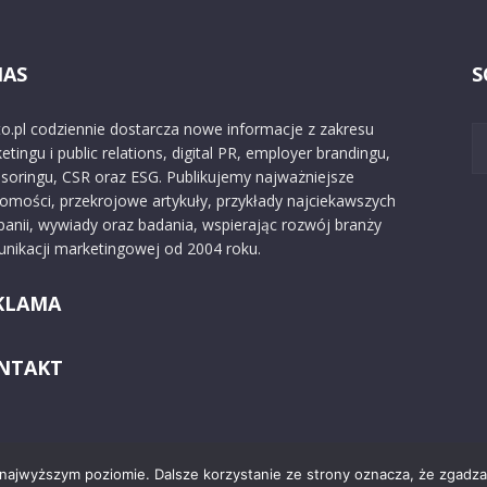
NAS
S
o.pl codziennie dostarcza nowe informacje z zakresu
etingu i public relations, digital PR, employer brandingu,
soringu, CSR oraz ESG. Publikujemy najważniejsze
omości, przekrojowe artykuły, przykłady najciekawszych
anii, wywiady oraz badania, wspierając rozwój branży
nikacji marketingowej od 2004 roku.
KLAMA
NTAKT
 najwyższym poziomie. Dalsze korzystanie ze strony oznacza, że zgadzas