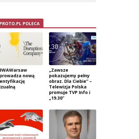
PROTO.PL POLECA
BWAWarsaw
„Zawsze
prowadza nową
pokazujemy pełny
dentyfikację
obraz. Dla Ciebie” –
izualną
Telewizja Polska
promuje TVP Info i
„19.30”