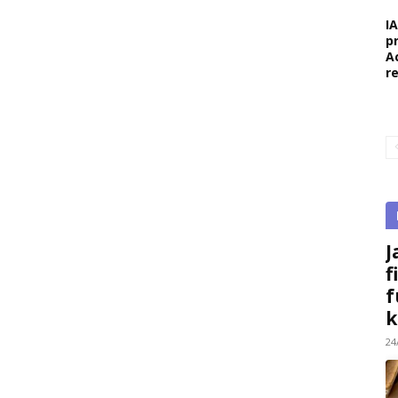
I
p
A
r
J
f
f
k
24