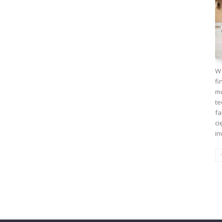
W 
fi
mo
te
fa
ci
in