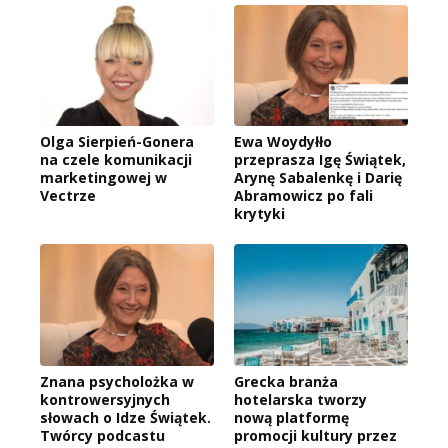
Olga Sierpień-Gonera
Ewa Woydyłło
na czele komunikacji
przeprasza Igę Świątek,
marketingowej w
Arynę Sabalenkę i Darię
Vectrze
Abramowicz po fali
krytyki
Znana psycholożka w
Grecka branża
kontrowersyjnych
hotelarska tworzy
słowach o Idze Świątek.
nową platformę
Twórcy podcastu
promocji kultury przez