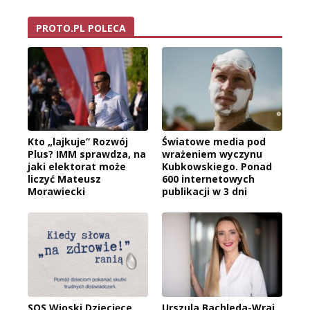
PROTO.PL POLECA
Kto „lajkuje” Rozwój
Światowe media pod
Plus? IMM sprawdza, na
wrażeniem wyczynu
jaki elektorat może
Kubkowskiego. Ponad
liczyć Mateusz
600 internetowych
Morawiecki
publikacji w 3 dni
SOS Wioski Dziecięce
Urszula Bachleda-Wraj