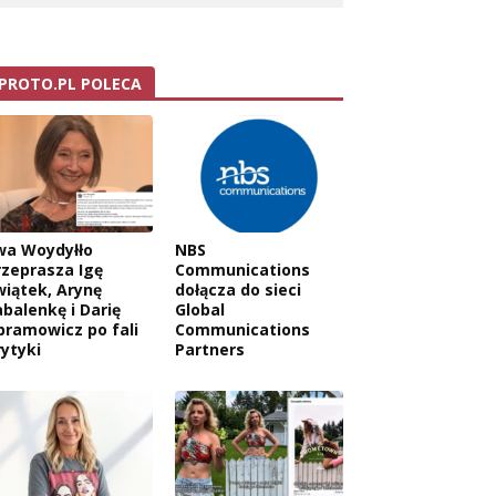
PROTO.PL POLECA
wa Woydyłło
NBS
rzeprasza Igę
Communications
wiątek, Arynę
dołącza do sieci
abalenkę i Darię
Global
bramowicz po fali
Communications
rytyki
Partners