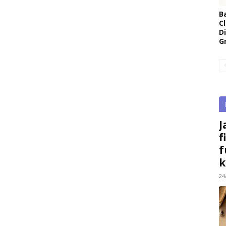
B
Cl
D
G
J
f
f
k
24