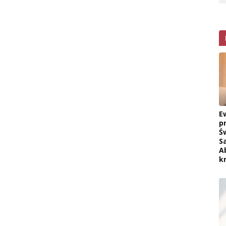
E
p
Ś
S
A
k