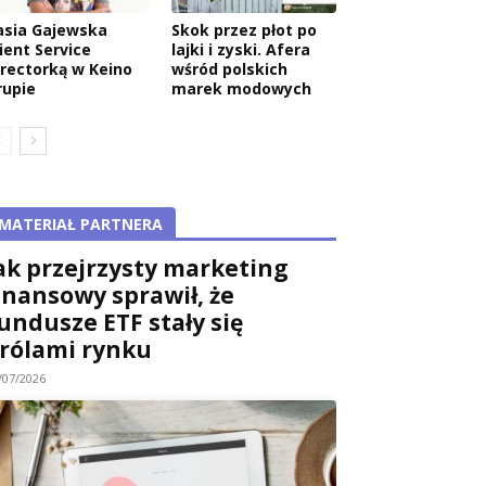
asia Gajewska
Skok przez płot po
ient Service
lajki i zyski. Afera
irectorką w Keino
wśród polskich
rupie
marek modowych
MATERIAŁ PARTNERA
ak przejrzysty marketing
inansowy sprawił, że
undusze ETF stały się
rólami rynku
/07/2026