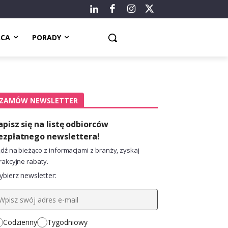
ACA
PORADY
ZAMÓW NEWSLETTER
apisz się na listę odbiorców
ezpłatnego newslettera!
dź na bieżąco z informacjami z branży, zyskaj
rakcyjne rabaty.
bierz newsletter:
Codzienny
Tygodniowy