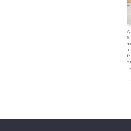
W 
fi
mo
te
fa
ci
in