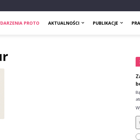
DARZENIA PROTO
AKTUALNOŚCI
PUBLIKACJE
PR
ur
Z
b
Bą
at
Wy