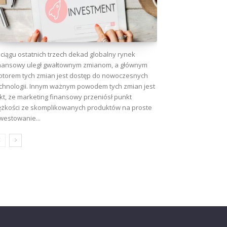
ciągu ostatnich trzech dekad globalny rynek
nansowy uległ gwałtownym zmianom, a głównym
torem tych zmian jest dostęp do nowoczesnych
chnologii. Innym ważnym powodem tych zmian jest
kt, że marketing finansowy przeniósł punkt
ężkości ze skomplikowanych produktów na proste
westowanie...