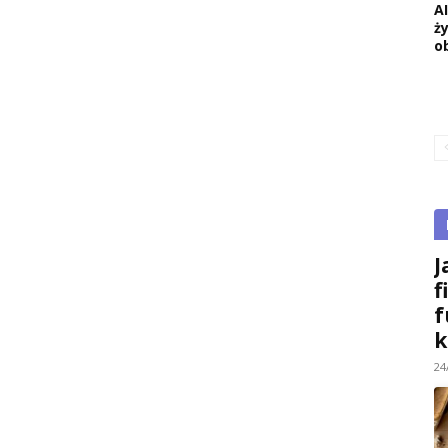
A
ż
o
J
f
f
k
24