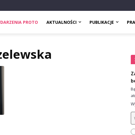
DARZENIA PROTO
AKTUALNOŚCI
PUBLIKACJE
PR
zelewska
Z
b
Bą
at
Wy