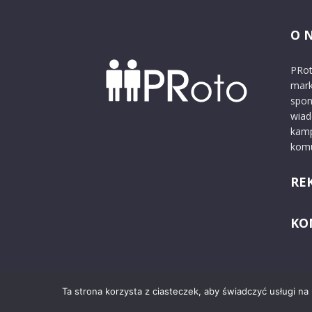
O 
PRot
mark
spon
wiad
kamp
komu
RE
KO
Ta strona korzysta z ciasteczek, aby świadczyć usługi na
© 2024 PRoto.pl