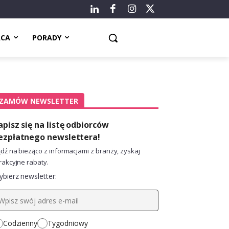
ACA
PORADY
ZAMÓW NEWSLETTER
apisz się na listę odbiorców
ezpłatnego newslettera!
dź na bieżąco z informacjami z branży, zyskaj
rakcyjne rabaty.
bierz newsletter:
Codzienny
Tygodniowy