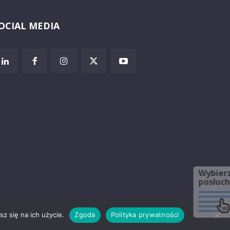
OCIAL MEDIA
Wybierz i
posłuchaj
z się na ich użycie.
Zgoda
Polityka prywatności
rzeżenia prawne