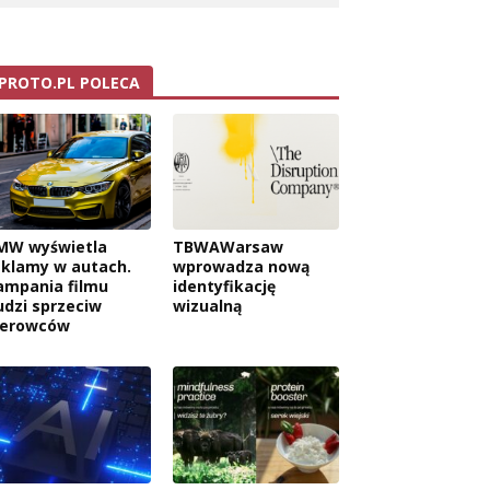
PROTO.PL POLECA
MW wyświetla
TBWAWarsaw
eklamy w autach.
wprowadza nową
ampania filmu
identyfikację
udzi sprzeciw
wizualną
ierowców