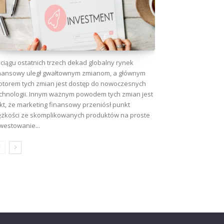
ciągu ostatnich trzech dekad globalny rynek
nansowy uległ gwałtownym zmianom, a głównym
torem tych zmian jest dostęp do nowoczesnych
chnologii. Innym ważnym powodem tych zmian jest
kt, że marketing finansowy przeniósł punkt
ężkości ze skomplikowanych produktów na proste
westowanie...