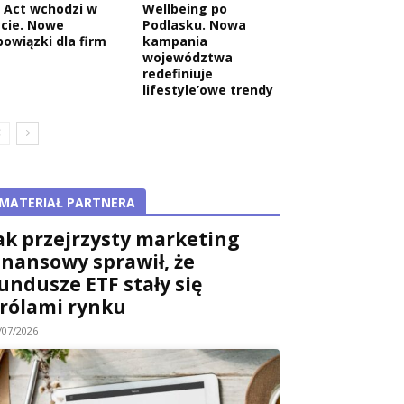
I Act wchodzi w
Wellbeing po
ycie. Nowe
Podlasku. Nowa
bowiązki dla firm
kampania
województwa
redefiniuje
lifestyle’owe trendy
MATERIAŁ PARTNERA
ak przejrzysty marketing
inansowy sprawił, że
undusze ETF stały się
rólami rynku
/07/2026