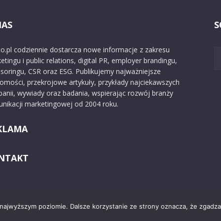
NAS
S
o.pl codziennie dostarcza nowe informacje z zakresu
etingu i public relations, digital PR, employer brandingu,
soringu, CSR oraz ESG. Publikujemy najważniejsze
omości, przekrojowe artykuły, przykłady najciekawszych
anii, wywiady oraz badania, wspierając rozwój branży
nikacji marketingowej od 2004 roku.
KLAMA
NTAKT
 najwyższym poziomie. Dalsze korzystanie ze strony oznacza, że zgadzas
Kontakt
O nas
Reklama
Zast