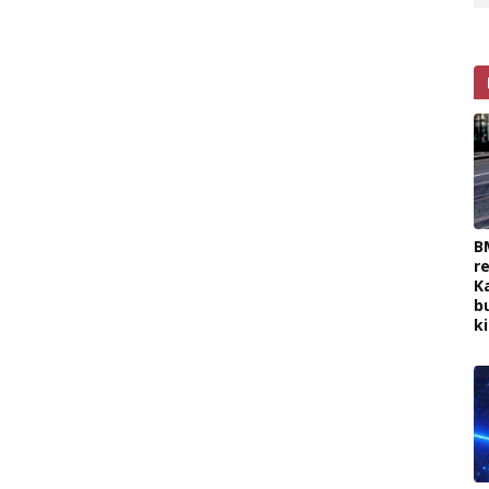
B
r
K
b
k