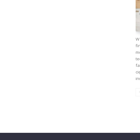
W 
fi
mo
te
fa
ci
in