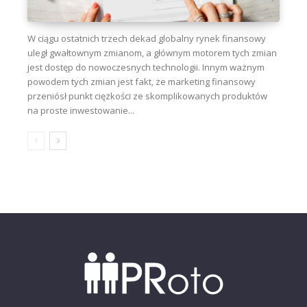
W ciągu ostatnich trzech dekad globalny rynek finansowy
uległ gwałtownym zmianom, a głównym motorem tych zmian
jest dostęp do nowoczesnych technologii. Innym ważnym
powodem tych zmian jest fakt, że marketing finansowy
przeniósł punkt ciężkości ze skomplikowanych produktów
na proste inwestowanie...