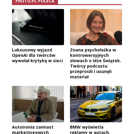
PROTO.PL POLECA
Luksusowy wyjazd
Znana psycholożka w
OpenAI dla twórców
kontrowersyjnych
wywołał krytykę w sieci
słowach o Idze Świątek.
Twórcy podcastu
przeprosili i usunęli
materiał
Autoironia zamiast
BMW wyświetla
marketingowych
reklamy w autach.