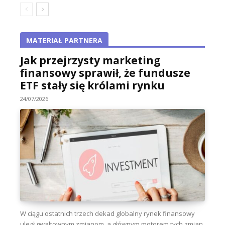
MATERIAŁ PARTNERA
Jak przejrzysty marketing
finansowy sprawił, że fundusze
ETF stały się królami rynku
24/07/2026
W ciągu ostatnich trzech dekad globalny rynek finansowy
uległ gwałtownym zmianom, a głównym motorem tych zmian