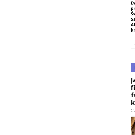
E
p
Ś
S
A
k
J
f
f
k
24