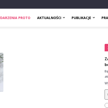
DARZENIA PROTO
AKTUALNOŚCI
PUBLIKACJE
PR
Z
b
Bą
at
Wy