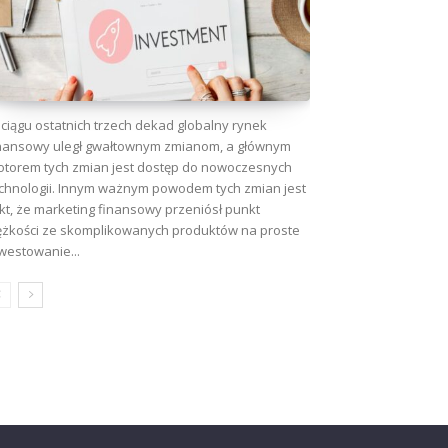
ciągu ostatnich trzech dekad globalny rynek
nansowy uległ gwałtownym zmianom, a głównym
torem tych zmian jest dostęp do nowoczesnych
chnologii. Innym ważnym powodem tych zmian jest
kt, że marketing finansowy przeniósł punkt
ężkości ze skomplikowanych produktów na proste
westowanie...