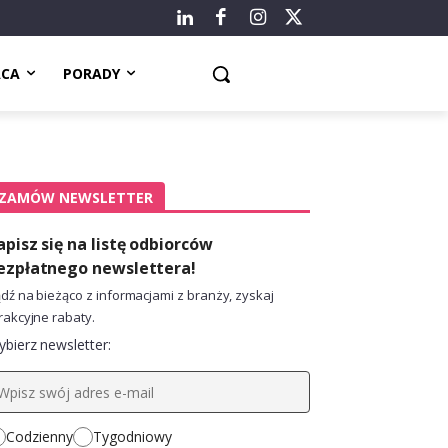
ACA
PORADY
ZAMÓW NEWSLETTER
apisz się na listę odbiorców
ezpłatnego newslettera!
dź na bieżąco z informacjami z branży, zyskaj
rakcyjne rabaty.
bierz newsletter:
Codzienny
Tygodniowy