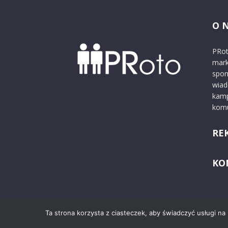
O 
PRot
mark
spon
wiad
kamp
komu
RE
KO
Ta strona korzysta z ciasteczek, aby świadczyć usługi na
© 2024 PRoto.pl