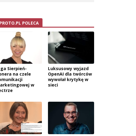
PROTO.PL POLECA
lga Sierpień-
Luksusowy wyjazd
onera na czele
OpenAI dla twórców
omunikacji
wywołał krytykę w
arketingowej w
sieci
ectrze