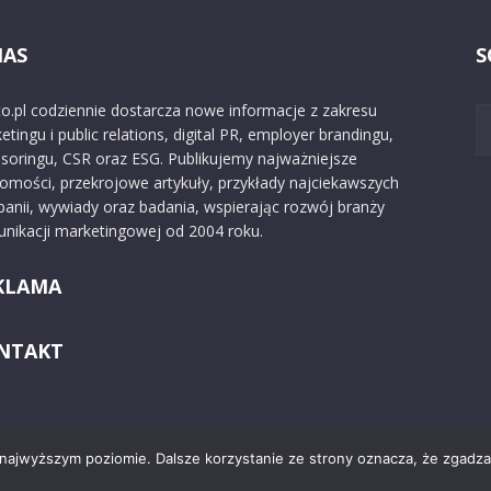
NAS
S
o.pl codziennie dostarcza nowe informacje z zakresu
etingu i public relations, digital PR, employer brandingu,
soringu, CSR oraz ESG. Publikujemy najważniejsze
omości, przekrojowe artykuły, przykłady najciekawszych
anii, wywiady oraz badania, wspierając rozwój branży
nikacji marketingowej od 2004 roku.
KLAMA
NTAKT
 najwyższym poziomie. Dalsze korzystanie ze strony oznacza, że zgadzas
Kontakt
O nas
Reklama
Zast