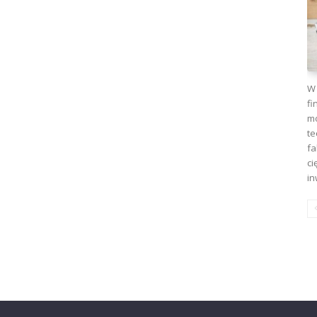
W 
fi
mo
te
fa
ci
in