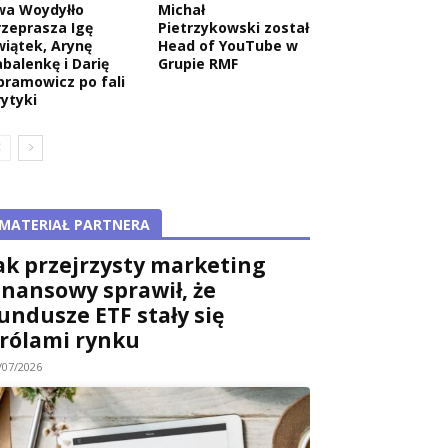
wa Woydyłło
Michał
rzeprasza Igę
Pietrzykowski został
wiątek, Arynę
Head of YouTube w
abalenkę i Darię
Grupie RMF
bramowicz po fali
rytyki
MATERIAŁ PARTNERA
ak przejrzysty marketing
inansowy sprawił, że
undusze ETF stały się
rólami rynku
/07/2026