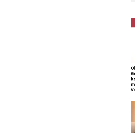
O
G
k
m
V