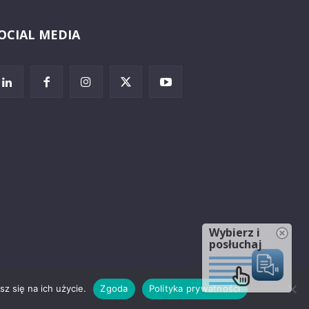
OCIAL MEDIA
Wybierz i
posłuchaj
z się na ich użycie.
Zgoda
Polityka prywatności
rzeżenia prawne