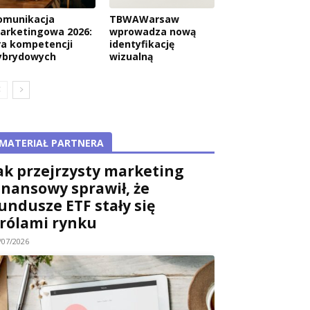
omunikacja
TBWAWarsaw
arketingowa 2026:
wprowadza nową
ra kompetencji
identyfikację
ybrydowych
wizualną
MATERIAŁ PARTNERA
ak przejrzysty marketing
inansowy sprawił, że
undusze ETF stały się
rólami rynku
/07/2026