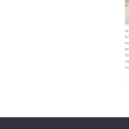
W 
fi
mo
te
fa
ci
in