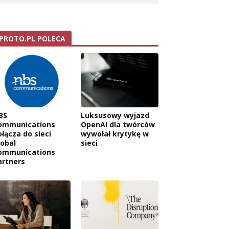
PROTO.PL POLECA
BS
Luksusowy wyjazd
ommunications
OpenAI dla twórców
ołącza do sieci
wywołał krytykę w
lobal
sieci
ommunications
artners