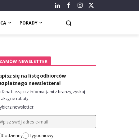
ACA
PORADY
ZAMÓW NEWSLETTER
apisz się na listę odbiorców
ezpłatnego newslettera!
dź na bieżąco z informacjami z branży, zyskaj
rakcyjne rabaty.
bierz newsletter:
Codzienny
Tygodniowy