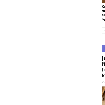
K
m
e
h
J
f
f
k
24