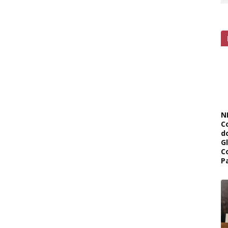
N
C
d
G
C
P