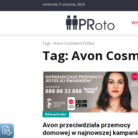
niedziela, 9 sierpnia, 2026
WY
Tagi
Avon Cosmetics Polska
Tag:
Avon Cosm
Aktualności
Avon przeciwdziała przemocy
domowej w najnowszej kampani