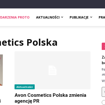
DARZENIA PROTO
AKTUALNOŚCI
PUBLIKACJE
PR
etics Polska
Z
b
Bą
at
Wy
Aktualności
Avon Cosmetics Polska zmienia
i
agencję PR