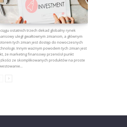
ciągu ostatnich trzech dekad globalny rynek
nansowy uległ gwałtownym zmianom, a głównym
torem tych zmian jest dostęp do nowoczesnych
chnologii. Innym ważnym powodem tych zmian jest
kt, że marketing finansowy przeniósł punkt
ężkości ze skomplikowanych produktów na proste
westowanie...