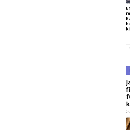
B
r
K
b
k
J
f
f
k
24