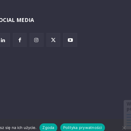
OCIAL MEDIA
Wybierz i
posłuchaj
z się na ich użycie.
Zgoda
Polityka prywatności