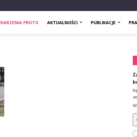
DARZENIA PROTO
AKTUALNOŚCI
PUBLIKACJE
PR
Z
b
Bą
at
Wy