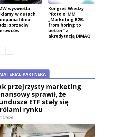
MW wyświetla
Kongres Wiedzy
eklamy w autach.
PRoto x IMM
ampania filmu
„Marketing B2B:
udzi sprzeciw
from boring to
ierowców
better” z
akredytacją DIMAQ
MATERIAŁ PARTNERA
ak przejrzysty marketing
inansowy sprawił, że
undusze ETF stały się
rólami rynku
/07/2026