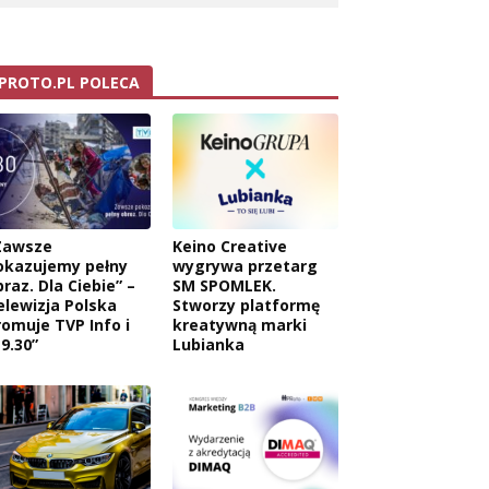
PROTO.PL POLECA
Zawsze
Keino Creative
okazujemy pełny
wygrywa przetarg
raz. Dla Ciebie” –
SM SPOMLEK.
elewizja Polska
Stworzy platformę
romuje TVP Info i
kreatywną marki
9.30”
Lubianka