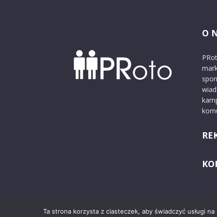
O 
PRot
mark
spon
wiad
kamp
komu
RE
KO
Ta strona korzysta z ciasteczek, aby świadczyć usługi na