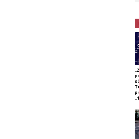
„
p
ob
T
p
„1