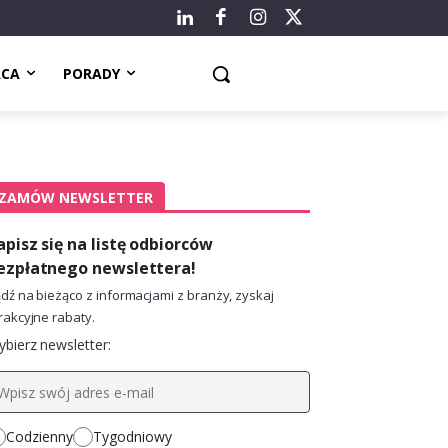
ACA
PORADY
ZAMÓW NEWSLETTER
apisz się na listę odbiorców
ezpłatnego newslettera!
dź na bieżąco z informacjami z branży, zyskaj
rakcyjne rabaty.
bierz newsletter:
Codzienny
Tygodniowy