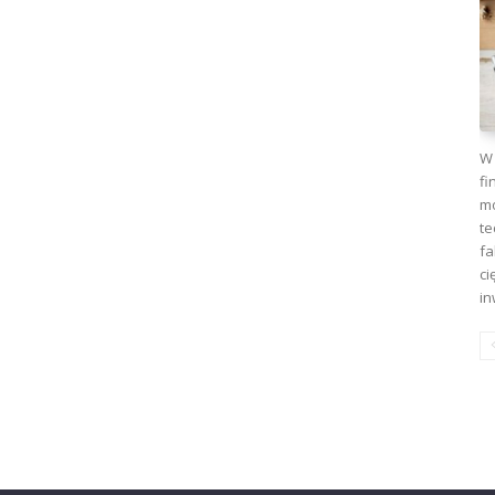
W 
fi
mo
te
fa
ci
in