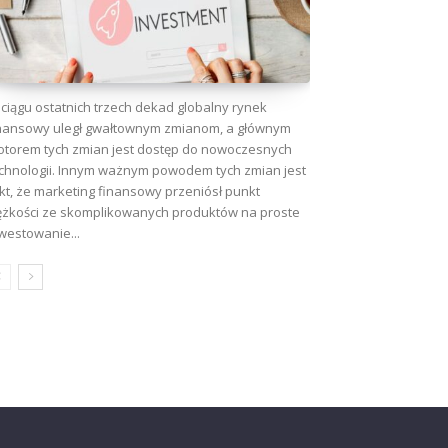
ciągu ostatnich trzech dekad globalny rynek
nansowy uległ gwałtownym zmianom, a głównym
torem tych zmian jest dostęp do nowoczesnych
chnologii. Innym ważnym powodem tych zmian jest
kt, że marketing finansowy przeniósł punkt
ężkości ze skomplikowanych produktów na proste
westowanie...