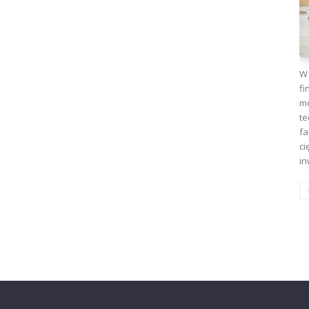
W 
fi
mo
te
fa
ci
in