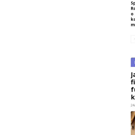
Sp
R
o
k
m
J
f
f
k
24