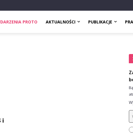
DARZENIA PROTO
AKTUALNOŚCI
PUBLIKACJE
PR
Z
b
Bą
at
Wy
 i