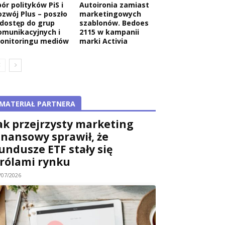
ór polityków PiS i
Autoironia zamiast
ozwój Plus – poszło
marketingowych
 dostęp do grup
szablonów. Bedoes
omunikacyjnych i
2115 w kampanii
onitoringu mediów
marki Activia
MATERIAŁ PARTNERA
ak przejrzysty marketing
inansowy sprawił, że
undusze ETF stały się
rólami rynku
/07/2026