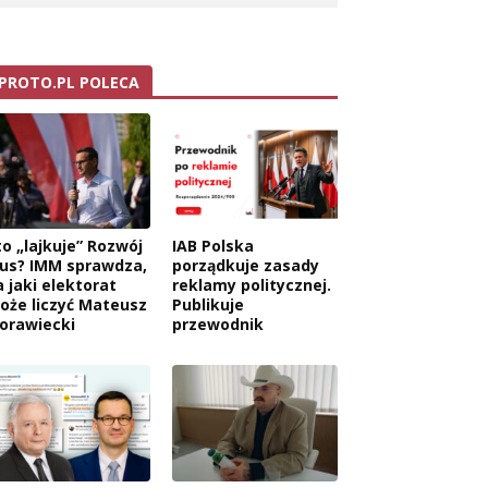
PROTO.PL POLECA
to „lajkuje” Rozwój
IAB Polska
lus? IMM sprawdza,
porządkuje zasady
a jaki elektorat
reklamy politycznej.
oże liczyć Mateusz
Publikuje
orawiecki
przewodnik