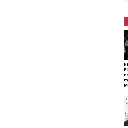
K
P
n
m
M