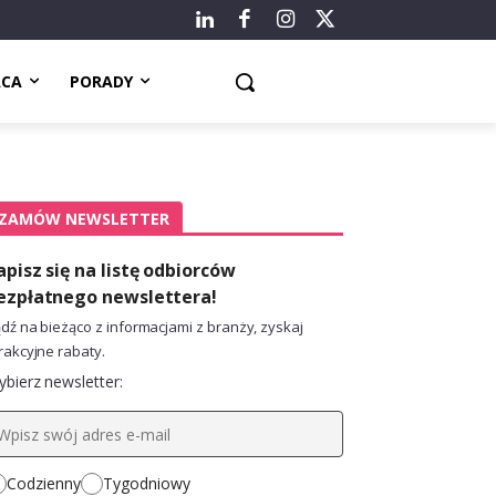
ACA
PORADY
ZAMÓW NEWSLETTER
apisz się na listę odbiorców
ezpłatnego newslettera!
dź na bieżąco z informacjami z branży, zyskaj
rakcyjne rabaty.
bierz newsletter:
Codzienny
Tygodniowy